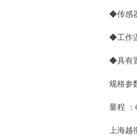
◆传感器激励
◆工作温度：
◆具有置零
规格参
量程 ：600
上海越衡实