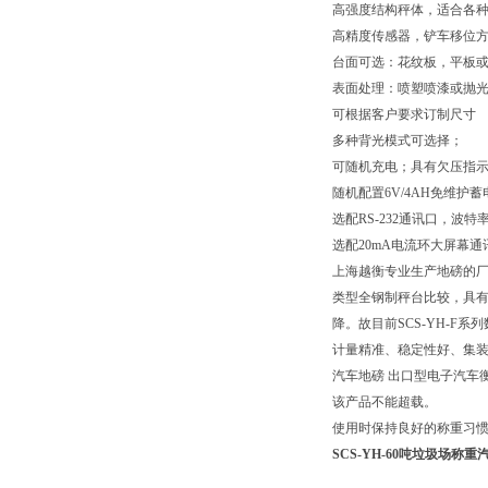
高强度结构秤体，适合各
高精度传感器，铲车移位
台面可选：花纹板，平板
表面处理：喷塑喷漆或抛
可根据客户要求订制尺寸
多种背光模式可选择；
可随机充电；具有欠压指
随机配置6V/4AH免维护蓄
选配RS-232通讯口，波
选配20mA电流环大屏幕通
上海越衡专业生产地磅的厂
类型全钢制秤台比较，具
降。故目前SCS-YH-
计量精准、稳定性好、集
汽车地磅 出口型电子汽车
该产品不能超载。
使用时保持良好的称重习惯
SCS-YH-60吨垃圾场称重