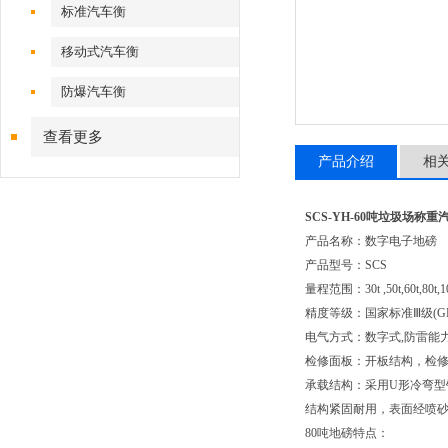
标准汽车衡
移动式汽车衡
防爆汽车衡
查看更多
产品介绍
相
SCS-YH-60吨垃圾场称重
产品名称：数字电子地磅
产品型号：SCS
量程范围：30t ,50t,60t,80t,100t
精度等级：国家标准Ⅲ级(GB11
电气方式：数字式,防雷能
检修面板：开板结构，检
承载结构：采用U形冷弯型
结构紧固耐用，表面经喷
80吨地磅特点：