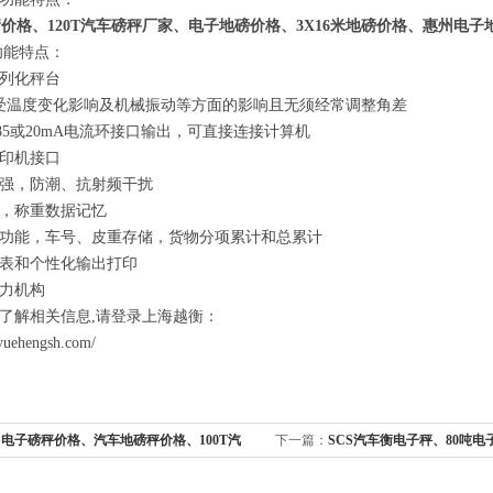
车衡价格、120T汽车磅秤厂家、电子地磅价格、3X16米地磅价格、惠州电子
功能特点：
列化秤台
受温度变化影响及机械振动等方面的影响且无须经常调整角差
RS485或20mA电流环接口输出，可直接连接计算机
印机接口
强，防潮、抗射频干扰
，称重数据记忆
功能，车号、皮重存储，货物分项累计和总累计
表和个性化输出打印
力机构
了解相关信息
,
请登录上海越衡：
yuehengsh.com/
S电子磅秤价格、汽车地磅秤价格、100T汽
下一篇：
SCS汽车衡电子秤、80吨电
磅厂家、80吨地磅维修
磅秤价格、数字式电子地磅、汽车地