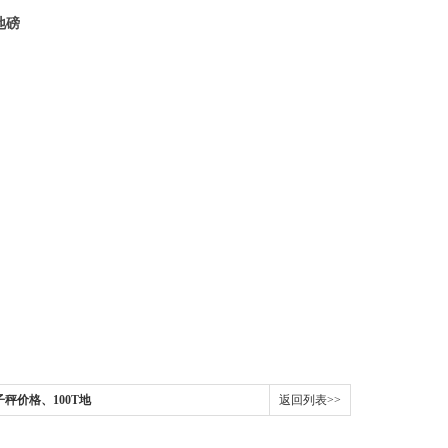
地磅
子秤价格、100T地
返回列表>>
磅秤维修