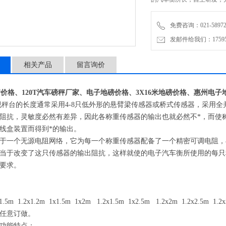
模拟式可选。秤台主梁为U型
免费咨询：021-58972770
发邮件给我们：1759548
相关产品
留言询价
车衡价格、120T汽车磅秤厂家、电子地磅价格、3X16米地磅价格、惠州电子
视秤台的长度通常采用4-8只低外形的悬臂梁传感器或桥式传感器，采用
阻抗，灵敏度必然有差异，因此各称重传感器的输出也就必然不*，而使
线盒装置而得到*的输出。
于一个无源电阻网络，它为每一个称重传感器配备了一个精密可调电阻，
当于改变了这只传感器的输出阻抗，这样就使的电子汽车衡所使用的每只
要求。
1.5m 1.2x1.2m 1x1.5m 1x2m 1.2x1.5m 1x2.5m 1.2x2m 1.2x2.5m 1
任意订做。
功能特点：