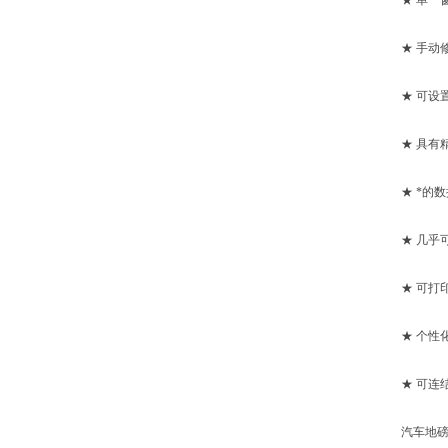
★ 单一窗
★ 手动修
★ 可设置
★ 具有精
★ *的数
★ 几乎可
★ 可打印
★ 个性化
★ 可连结R
汽车地磅