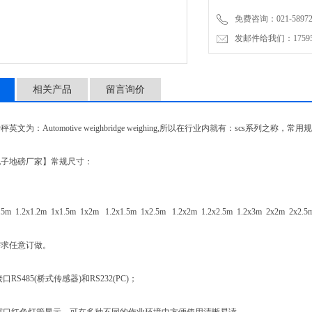
★ 可打印日报表、分类统
免费咨询：021-58972770
发邮件给我们：1759548
★ 个性化打印：打印3种格
相关产品
留言询价
：Automotive weighbridge weighing,所以在行业内就有：scs系列之称，常用规
地磅厂家】常规尺寸：
.5m 1.2x1.2m 1x1.5m 1x2m 1.2x1.5m 1x2.5m 1.2x2m 1.2x2.5m 1.2x3m 2x2m 2x
求任意订做。
S485(桥式传感器)和RS232(PC)；