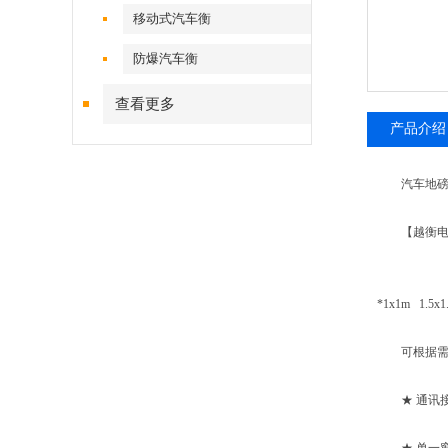
移动式汽车衡
防爆汽车衡
查看更多
产品介绍
汽车地磅秤英文为
【越衡电子
*1x1m 1.5x1
可根据需
★ 通讯接口R