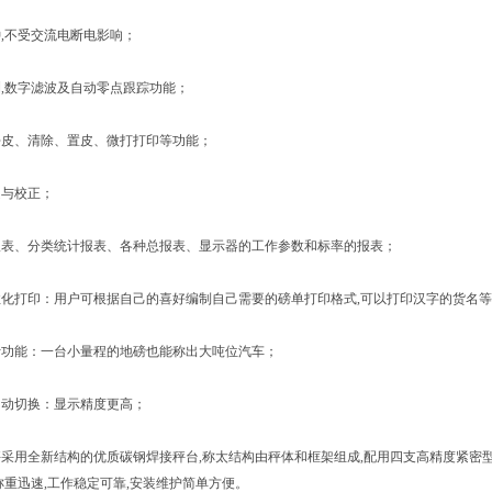
不受交流电断电影响；
数字滤波及自动零点跟踪功能；
、清除、置皮、微打打印等功能；
与校正；
、分类统计报表、各种总报表、显示器的工作参数和标率的报表；
打印：用户可根据自己的喜好编制自己需要的磅单打印格式,可以打印汉字的货名等
能：一台小量程的地磅也能称出大吨位汽车；
切换：显示精度更高；
用全新结构的优质碳钢焊接秤台,称太结构由秤体和框架组成,配用四支高精度紧密型
称重迅速,工作稳定可靠,安装维护简单方便。