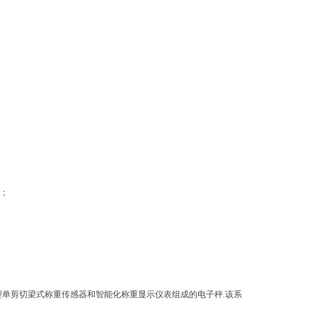
；
单剪切梁式称重传感器和智能化称重显示仪表组成的电子秤.该系