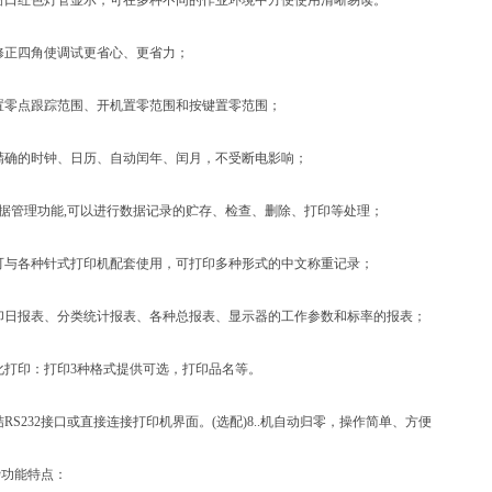
口红色灯管显示，可在多种不同的作业环境中方便使用清晰易读。
正四角使调试更省心、更省力；
零点跟踪范围、开机置零范围和按键置零范围；
确的时钟、日历、自动闰年、闰月，不受断电影响；
据管理功能,可以进行数据记录的贮存、检查、删除、打印等处理；
与各种针式打印机配套使用，可打印多种形式的中文称重记录；
日报表、分类统计报表、各种总报表、显示器的工作参数和标率的报表；
打印：打印3种格式提供可选，打印品名等。
S232接口或直接连接打印机界面。(选配)8..机自动归零，操作简单、方便
功能特点：