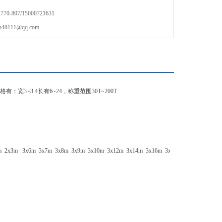
计报表、各种总报表、显示器的工作参数和标率的报表；
-807/15000721631
111@qq.com
式提供可选，打印品名等。
格有：宽3~3.4长有6~24，称重范围30T~200T
2.5m 2x3m 3x6m 3x7m 3x8m 3x9m 3x10m 3x12m 3x14m 3x16m 3x18m 3x20,m 3x21