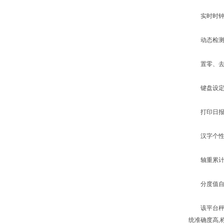
实时时钟,
动态检测,
置零、去皮
键盘设定
打印日报表
汉字个性化
轴重累计功
分度值自动
该平台秤采
统准确度高,