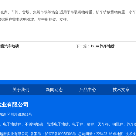
库、车间、货场、集贸市场等场合,适用于吊装货物称重、铲车铲放货物称重、小车搬
根据用户需求选购引坡、地中衡框架、立柱。
精度汽车地磅
下一篇：
1x1m 汽车地磅
关于我们
新闻动态
产品中心
技术文章
实业有限公司
新区川沙路3611号
、电子地磅秤、不锈钢地磅、防爆电子地磅、电子秤、吊秤、叉车秤、钢瓶秤、汽车衡。QQ
越衡实业有限公司 备案号：
沪ICP备09058308号
总访问量：228423
站点地图
技术支