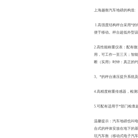
上海越衡汽车地磅的构造:
1.高强度结构秤台采用*
便于移动。秤台超低外型
2.高性能称重仪表：配有
用，可工作一至三天；智能
断（实用）时钟：真正的约定
3。*的秤台液压提升系统
4.高精度称重传感器，检测精
5.可配有适用于*部门检
温馨提示：汽车地磅也叫电
合式的秤体安放在地下的
坑汽车衡（移动式电子汽