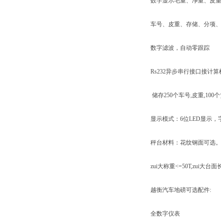
数字显示毛重、净重、皮
车号、皮重、存储、分项
数字滤波，自动零跟踪
Rs232异步串行接口接计算
储存250个车号,皮重,100个
显示模式：6位LED显示，字
秤台材料：花纹钢面可选
zui大称重<=50T,zui大台
越衡汽车地磅可选配件:
全数字仪表