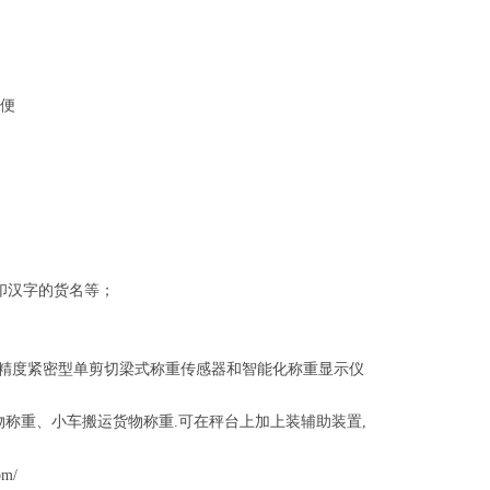
便
印汉字的货名等；
精度紧密型单剪切梁式称重传感器和智能化称重显示仪
物称重、小车搬运货物称重
.
可在秤台上加上装辅助装置
,
om/