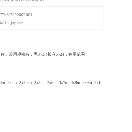
、自动闰年、闰月，不受断电影响；
-807/15000721631
111@qq.com
进行数据记录的贮存、检查、删除、打印等处理；
之称，常用规格有：宽
3~3.4
长有
6~24
，称重范围
.2x3m 2x2m 2x2.5m 2x3m 3x6m 3x7m 3x8m 3x9m 3x10m 3x12m 3x1