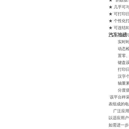
★ *的数
★ 几乎可
★ 可打印
★ 个性化
★ 可连结
R
汽车地磅
实时时
动态检
置零、去
键盘设
打印日报
汉字个性
轴重累计
分度值自
该平台秤
表组成的电
广泛应用
以适应用户
如需进一步