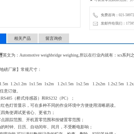
★ 具有精确的时钟、日历
免费咨询：021-58972770
发邮件给我们：1759548
★ *的数据管理功能,可以
相关产品
留言询价
秤
英文为：
Automotive weighbridge weighing,
所以在行业内就有：
scs
系列
地磅厂家】常规尺寸：
1.5m 1.2x1.2m 1x1.5m 1x2m 1.2x1.5m 1x2.5m 1.2x2m 1.2x2.5m 1
任意订做。
口
RS485
（桥式传感器）和
RS232
（
PC
）；
口红色灯管显示，可在多种不同的作业环境中方便使用清晰易读。
正四角使调试更省心、更省力；
零点跟踪范围、开机置零范围和按键置零范围；
确的时钟、日历、自动闰年、闰月，不受断电影响；