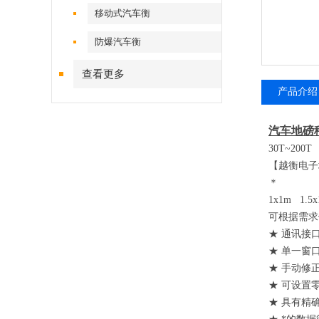
移动式汽车衡
防爆汽车衡
查看更多
产品介绍
汽车地磅
30T~200T
【越衡电子
＊
1x1m 1.5x
可根据需求
★ 通讯接
★ 单一窗
★ 手动修
★ 可设置
★ 具有精