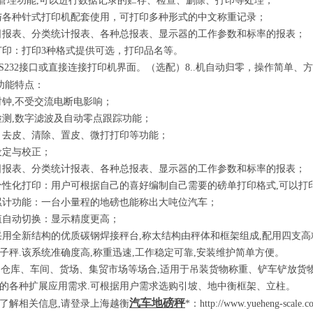
据管理功能
,
可以进行数据记录的贮存、检查、删除、打印等处理；
与各种针式打印机配套使用，可打印多种形式的中文称重记录；
日报表、分类统计报表、各种总报表、显示器的工作参数和标率的报表；
打印：打印
3
种格式提供可选，打印品名等。
S232
接口或直接连接打印机界面。
（
选配
）8..
机自动归零，操作简单、方
功能特点：
钟
,
不受交流电断电影响；
测
,
数字滤波及自动零点跟踪功能；
皮、清除、置皮、微打打印等功能；
定与校正；
表、分类统计报表、各种总报表、显示器的工作参数和标率的报表；
化打印：用户可根据自己的喜好编制自己需要的磅单打印格式
,
可以打
功能：一台小量程的地磅也能称出大吨位汽车；
动切换：显示精度更高；
采用全新结构的优质碳钢焊接秤台
,
称太结构由秤体和框架组成
,
配用四支高
子秤
.
该系统准确度高
,
称重迅速
,
工作稳定可靠
,
安装维护简单方便。
仓库、车间、货场、集贸市场等场合
,
适用于吊装货物称重、铲车铲放货
的各种扩展应用需求
.
可根据用户需求选购引坡、地中衡框架、立柱。
汽车地磅秤
了解相关信息
,
请登录上海越衡
*：
http://www.yueheng-scale.c