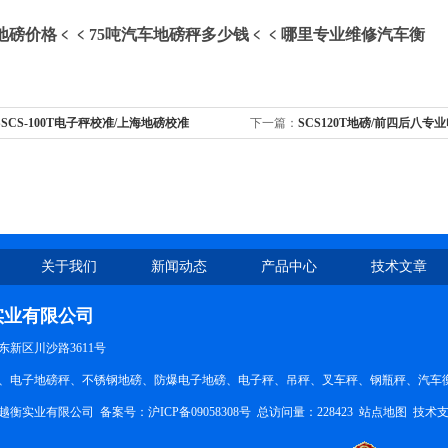
地磅
价格﹤﹤
75
吨
汽车地磅秤多少钱
﹤﹤
哪里专业维修汽车衡
SSCS-100T电子秤校准/上海地磅校准
下一篇：
SCS120T地磅/前四后八专
关于我们
新闻动态
产品中心
技术文章
实业有限公司
新区川沙路3611号
、电子地磅秤、不锈钢地磅、防爆电子地磅、电子秤、吊秤、叉车秤、钢瓶秤、汽车衡。QQ
越衡实业有限公司 备案号：
沪ICP备09058308号
总访问量：228423
站点地图
技术支