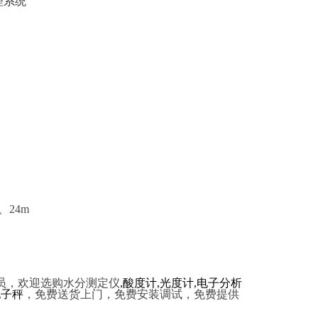
理系统
、
24m
员，欢迎选购水分测定仪
,
酸度计
,
光度计
,
电子分析
电子秤
，免费送货上门，免费安装调试，免费提供