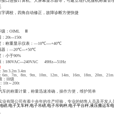
行接口连接计算机、大屏幕显示器等，可建立现代化微机称重管
耗
数字调校，四角自动修正，故障诊断方便快捷
等级：
OIML Ⅲ
围：
20t---150t
度：称重显示仪表：
—
10℃
----+
40℃
感器：
—
20℃
---+
50℃
度：小于
90%
源：
180VAC---240VAC 49Hz---51Hz
：
：
3m
3.2m
3.4m
：
6m
、
7m
、
8m
、
9m
、
10m
、
12m
、
14m
、
16m
、
18m
、
20m
、
21m
级：
III
级
量：
10t
～
200t
：
汽车的称重计量，称量迅速准确，操作方便，维护简单
实业有限公司有着十余年的生产经验，专业的销售人员及开发人
地磅
,
电子叉车秤
,
电子吊磅
,
电子吊钩秤
,
电子平台秤
,
液压搬运车
。
：