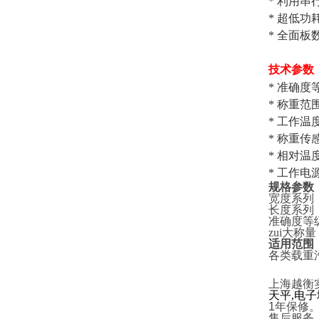
*
利用串
*
超低功
*
全面板
技术参数
*
准确度
*
称重范
*
工作温
*
称重传
*
相对温
*
工作电
规格参数
宽度系列
长度系列
准确度等
zui大称
适用范围
各类载重
上海越衡
天平
,
电子
1
年保修
售后服务