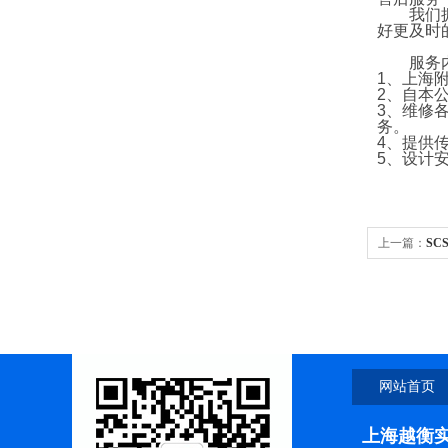
我们拥有
好更及时
服务内
1
、上海
2
、自本
3
、维修
务。
4
、提供
5
、设计
上一篇：
SC
网站首页
上海越衡