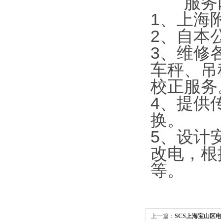
服务内
1
、上海
2
、自本
3
、维修
车秤、吊
校正服务
4
、提供
换。
5
、设计
改电，根
等。
上一篇：
SCS上海宝山区