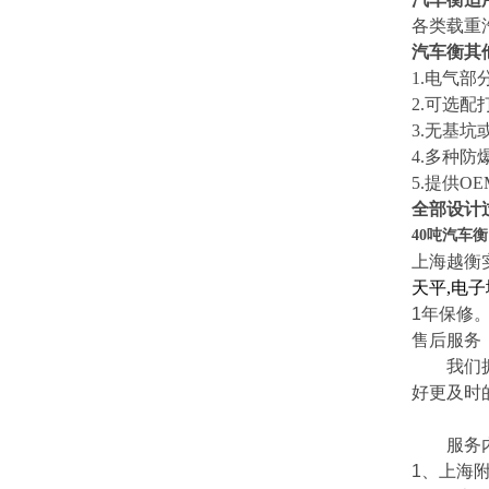
各类载重
汽车衡其
1.
电气部
2.可选
3.无基
4.多种防
5.提供O
全部设计
40吨汽车
上海越衡
天平
,
电子
1
年保修
售后服务
我们拥有
好更及时
服务内
1
、上海