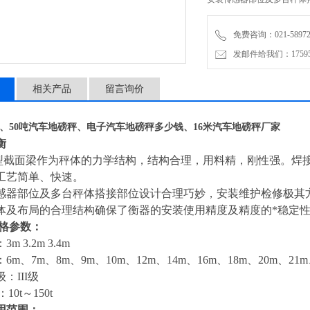
上述整体及布局的合理结构
免费咨询：021-58972770
发邮件给我们：1759548
相关产品
留言询价
衡、50吨汽车地磅秤、电子汽车地磅秤多少钱、16米汽车地磅秤厂家
衡
型截面梁作为秤体的力学结构，结构合理，用料精，刚性强。焊
工艺简单、快速。
器部位及多台秤体搭接部位设计合理巧妙，安装维护检修极其
及布局的合理结构确保了衡器的安装使用精度及精度的*稳定
规格参数：
 3.2m 3.4m
m、7m、8m、9m、10m、12m、14m、16m、18m、20m、21m
：III级
10t～150t
用范围：