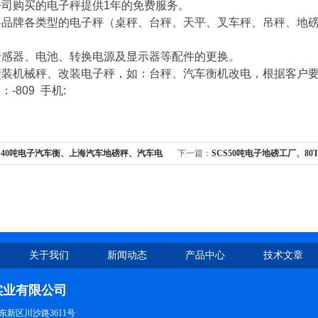
公司购买的电子秤提供
1
年的免费服务。
各品牌各类型的电子秤（桌秤、台秤、天平、叉车秤、吊秤、地
传感器、电池、转换电源及显示器等配件的更换。
安装机械秤、改装电子秤，如：台秤、汽车衡机改电，根据客户
：
-809
手机
:
S40吨电子汽车衡、上海汽车地磅秤、汽车电
下一篇：
SCS50吨电子地磅工厂、8
、60T电子地磅多少钱
上海地磅厂家、汽车衡优质厂家
关于我们
新闻动态
产品中心
技术文章
实业有限公司
新区川沙路3611号