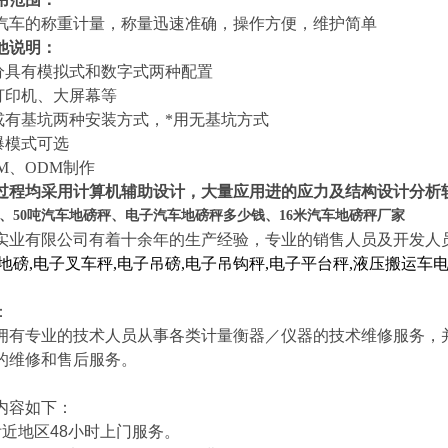
汽车的称重计量，称量迅速准确，操作方便，维护简单
他说明：
分具有模拟式和数字式两种配置
配打印机、大屏幕等
坑或有基坑两种安装方式，*用无基坑方式
爆模式可选
EM、ODM制作
过程均采用计算机辅助设计，大量应用进的应力及结构设计分析
衡、50吨汽车地磅秤、电子汽车地磅秤多少钱、16米汽车地磅秤厂家
实业有限公司有着十余年的生产经验，专业的销售人员及开发人
地磅
,
电子叉车秤
,
电子吊磅
,
电子吊钩秤
,
电子平台秤
,
液压搬运车
。
：
专业的技术人员从事各类计量衡器／仪器的技术维修服务，并
的维修和售后服务。
容如下：
附近地区
48
小时上门服务。