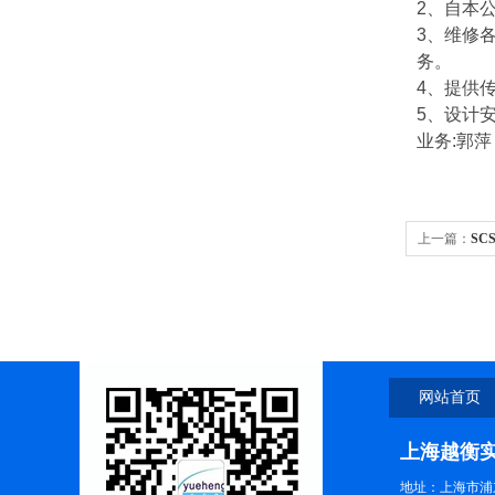
2
、自本
3
、维修
务。
4
、提供
5
、设计
业务
:
郭萍
上一篇：
SC
子地磅秤厂家
网站首页
上海越衡
地址：上海市浦东