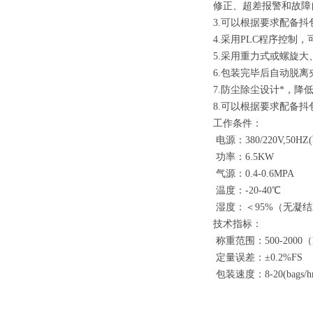
修正、超差报警和故障
3.可以根据要求配备
4.采用PLC程序控
5.采用重力式或螺旋
6.包装完毕后自动脱
7.防尘除尘设计*，降
8.可以根据要求配备
工作条件：
电源：380/220V,50HZ
功率：6.5KW
气源：0.4-0.6MPA
温度：-20-40℃
湿度：＜95%（无凝
技术指标：
称重范围：500-2000（k
定量误差：±0.2%FS
包装速度：8-20(bag