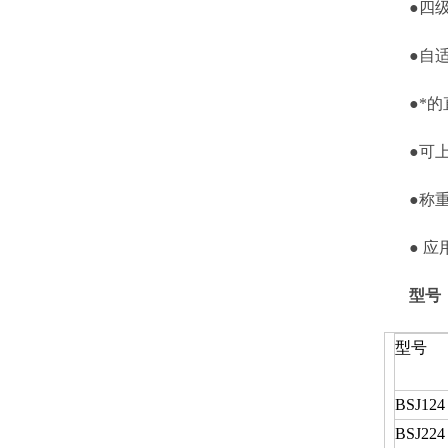
●四级防
●自适应
●*的直通
●可上下
●称重质
● 应用
型号
型号
BSJ124
BSJ224