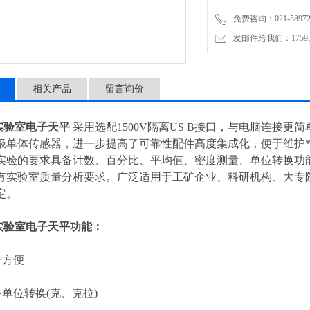
免费咨询：021-58972770
发邮件给我们：1759548
相关产品
留言询价
J实验室电子天平
采用选配1500V隔离US B接口，与电脑连接更
极单体传感器，进一步提高了可靠性配件高度集成化，便于维护*的直
实验的要求具备计数、百分比、平均值、密度测量、单位转换功
有实验室质量分析要求。广泛适用于工矿企业、科研机构、大专
定。
J实验室电子天平功能：
方便
位转换(克、克拉)