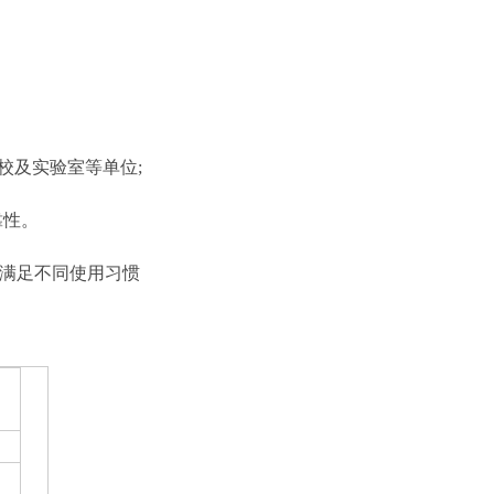
校及实验室等单位;
靠性。
,满足不同使用习惯
）