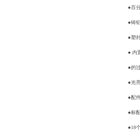
●百分
●铸铝
●塑封
● 内置 
●的过
●光亮L
●配件
●标配1
●18个