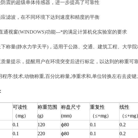
震的超级单体传感器，进一步提高了可靠性
滤波，在不同环境下达到速度和精度的平衡
视窗(WINDOWS)功能---*的满足计算机化实验室的要求
称量(静水力学天平)，适用于公路、交通、建筑工程、大学院
量提示，提醒用户在环境突变后进行标定，以达到的称重可
程序:技术,动物称重,百分比称量,净重求和,单位转换左右去皮键
：
可读性
称重范围
称盘尺寸
重复性
线性
（mg）
(g)
(mm)
（≤+mg）
（≤+mg
0.1
120
ф80
0.1
0.2
0.1
220
ф80
0.1
0.2