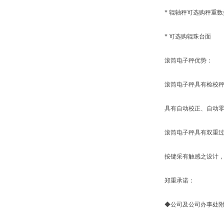
* 辊轴秤可选购秤重数据
* 可选购辊珠台面
滚筒电子秤优势：
滚筒电子秤具有检校秤之功
具有自动校正、自动零
滚筒电子秤具有双重过
按键采有触感之设计，采
郑重承诺：
◆公司及公司办事处附近