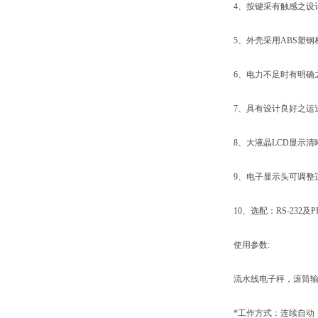
4、按键采有触感之设计
5、外壳采用ABS塑钢
6、电力不足时有明确
7、具有设计良好之运
8、大液晶LCD显示清晰
9、电子显示头可调整适
10、选配：RS-232及P
使用参数:
流水线电子秤，滚筒输送
*工作方式：连续自动