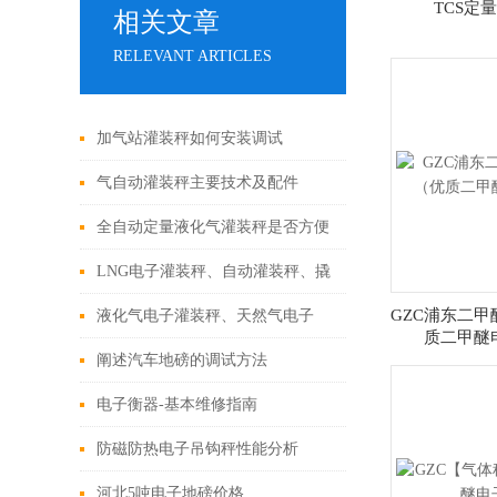
TCS定
相关文章
RELEVANT ARTICLES
加气站灌装秤如何安装调试
气自动灌装秤主要技术及配件
全自动定量液化气灌装秤是否方便
LNG电子灌装秤、自动灌装秤、撬
棍站老板的好帮手
GZC浦东二
液化气电子灌装秤、天然气电子
质二甲醚
秤、如何保养
阐述汽车地磅的调试方法
电子衡器-基本维修指南
防磁防热电子吊钩秤性能分析
河北5吨电子地磅价格