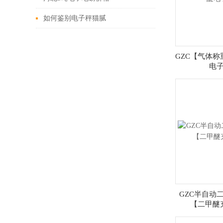
如何鉴别电子秤猫腻
GZC【气体
电
GZC半自动
【二甲醚