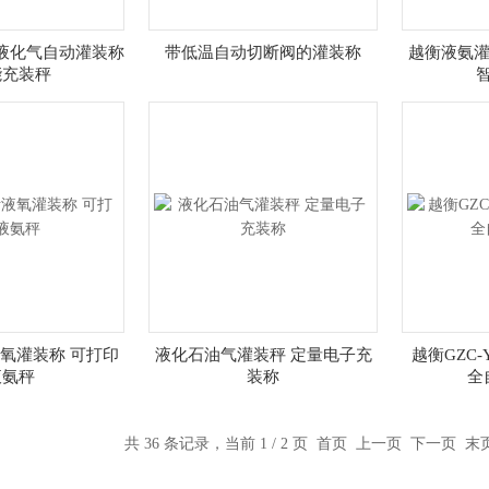
液化气自动灌装称
带低温自动切断阀的灌装称
越衡液氨灌
能充装秤
氧灌装称 可打印
液化石油气灌装秤 定量电子充
越衡GZC
液氨秤
装称
全
共 36 条记录，当前 1 / 2 页 首页 上一页
下一页
末