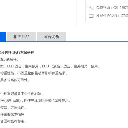
免费咨询：021-58972770
发邮件给我们：1759548
相关产品
留言询价
印吊钩秤 10t行车吊磅秤
,3t,5t的吊秤。
型：LED 适合于室内使用，LCD （液晶）适合于室外阳光下使用。
态称重性能，不因重物的晃动而影响称重结果。
，具备很高的可靠性。
3个称重记录并不受关电影响。
置背光(照明系统)，即使光线阴暗环境也清晰显示。
遥控器，方便操作。
吊秤主要技术指标
符合国标级秤标准。