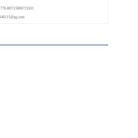
-807/15000721631
111@qq.com