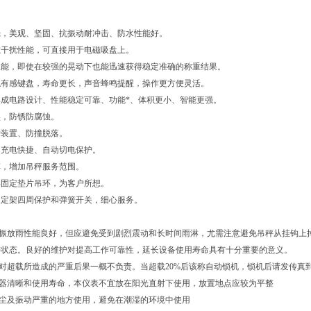
壳，美观、坚固、抗振动耐冲击、防水性能好。
磁干扰性能，可直接用于电磁吸盘上。
性能，即使在较强的晃动下也能迅速获得稳定准确的称重结果。
触有感键盘，寿命更长，声音蜂鸣提醒，操作更方便灵活。
成电路设计、性能稳定可靠、功能*、体积更小、智能更强。
镍，防锈防腐蚀。
护装置、防撞脱落。
、充电快捷、自动切电保护。
车，增加吊秤服务范围。
部固定垫片吊环，为客户所想。
固定架四周保护和弹簧开关，细心服务。
抗振放雨性能良好，但应避免受到剧烈震动和长时间雨淋，尤需注意避免吊秤从挂钩上
好状态。良好的维护对提高工作可靠性，延长设备使用寿命具有十分重要的意义。
，对超载所造成的严重后果一概不负责。当超载20%后该称自动锁机，锁机后请发传真
示器清晰和使用寿命，本仪表不宜放在阳光直射下使用，放置地点应较为平整
粉尘及振动严重的地方使用，避免在潮湿的环境中使用