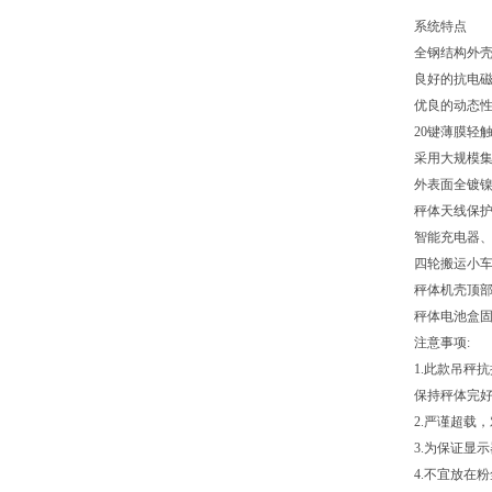
系统特点
全钢结构外
良好的抗电
优良的动态
20键薄膜轻
采用大规模集
外表面全镀
秤体天线保
智能充电器
四轮搬运小
秤体机壳顶
秤体电池盒
注意事项:
1.此款吊秤
保持秤体完
2.严谨超载
3.为保证显
4.不宜放在