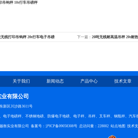
印吊钩秤 10t行车吊磅秤
吨无线打印吊钩秤 20t行车电子吊磅
下一篇：
20吨无线耐高温吊秤 20t耐
关于我们
新闻动态
产品中心
技术文章
实业有限公司
新区川沙路3611号
、电子地磅秤、不锈钢地磅、防爆电子地磅、电子秤、吊秤、叉车秤、钢瓶秤、汽车衡。QQ
越衡实业有限公司 备案号：
沪ICP备09058308号
总访问量：228002
站点地图
技术支