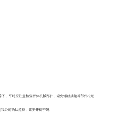
掉下，平时应注意检查秤体机械部件，避免螺丝插销等部件松动，
到我公司确认超载，索要开机密码。