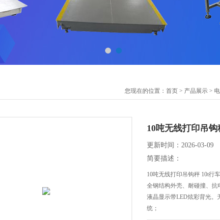
您现在的位置：
首页
>
产品展示
>
电
10吨无线打印吊钩秤
更新时间：2026-03-09
简要描述：
10吨无线打印吊钩秤 10t行
全钢结构外壳、耐碰撞、抗
液晶显示带LED炫彩背光。
统；
仪表采用6V/4Ah镍氢可