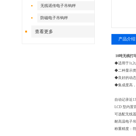
无线谣传电子吊钩秤
防磁电子吊钩秤
查看更多
产品介绍
10吨无线打
◆适用于1t,2t
◆二种显示类
◆良好的动
◆集成度高
自动记录近1
LCD 型内
可选配无线
耐高温电子
称重精度：