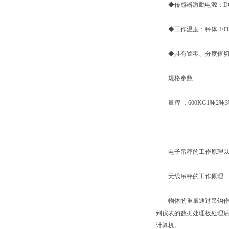
◆传感器激励电源：DC 5
◆工作温度：秤体-10℃~
◆具有置零、分度值切换
规格参数
量程 ：600KG1吨2吨3吨
电子吊秤的工作原理以电
无线吊秤的工作原理
物体的重量通过吊钩作用
到仪表的数据处理板处理
计算机。