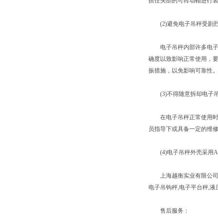
抓住头部的可转动帽进行
(2)避免电子吊秤受剧
电子吊秤内部许多电子元
确度以致影响正常使用，
振措施，以免影响可靠性
(3)不得随意拆却电子
在电子吊秤正常使用时，
员指导下或具备一定的维
(4)电子吊秤外壳采用A
上海越衡实业有限公司有着
电子吊钩秤,电子平台秤,
售后服务：