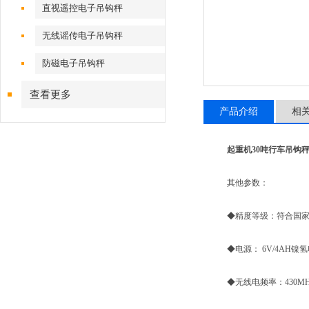
直视遥控电子吊钩秤
无线谣传电子吊钩秤
防磁电子吊钩秤
查看更多
产品介绍
相
起重机30吨行车吊钩秤
其他参数：
◆精度等级：符合国家标准Ⅲ级
◆电源： 6V/4AH镍
◆无线电频率：430MHz