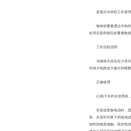
直视式吊秤的工作原
物体的重量通过吊钩作用
处理后获得相应的重量数
工作流程说明
当物体吊挂在拉力表吊钩
经放大电路放大输出到模数
正确使用
(1)电子吊秤在使用前
安装或更换电池时，需拧
组，并及时对换下的电池
蚀性的物质接触。装卸电