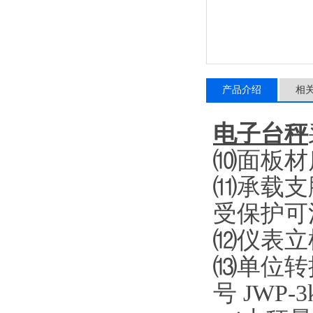
产品介绍
相
电子台秤
⑽面板材
⑾承载支
受保护可
⑿仪表立
⒀单位转
号
JWP-3