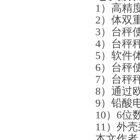
1
）高精
2
）体双
3
）台秤
4
）台秤
5
）软件
6
）台秤
7
）台秤
8
）通过
9
）铅酸
10
）
6
位
11
）外壳
本文作者