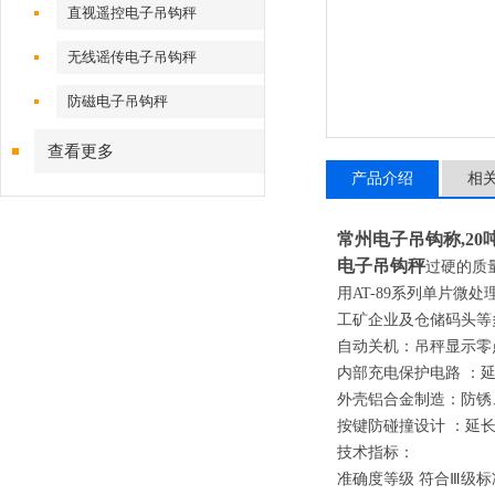
直视遥控电子吊钩秤
无线谣传电子吊钩秤
防磁电子吊钩秤
查看更多
产品介绍
相
常州电子吊钩称
,20
电子吊钩秤
过硬的质
用
AT-89
系列单片微处
工矿企业及仓储码头等
自动关机
：
吊秤显示零
内部充电保护电路
：
外壳铝合金制造
：
防锈
按键防碰撞设计
：
延
技术指标：
准确度等级 符合
Ⅲ
级标