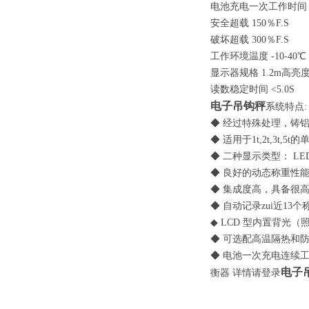
电池充电一次工作时
安全超载
150
％
F.S
破坏超载
300
％
F.S
工作环境温度
-10-40℃
显示器规格
1.2m
高亮
读数稳定时间
<5.0S
电子吊钩秤
系统特点
:
◆ 经过特殊处理，铸
◆ 适用于
1t,2t,3t,5t
的
◆ 二种显示类型：
LE
◆ 良好的动态称重性
◆ 集成度高，具备很
◆ 自动记录zui近
13
个
◆
LCD
型内置背光
（
◆ 可选配高温隔热和
◆ 电池一次充电连续
电子
衡器
详情请登录