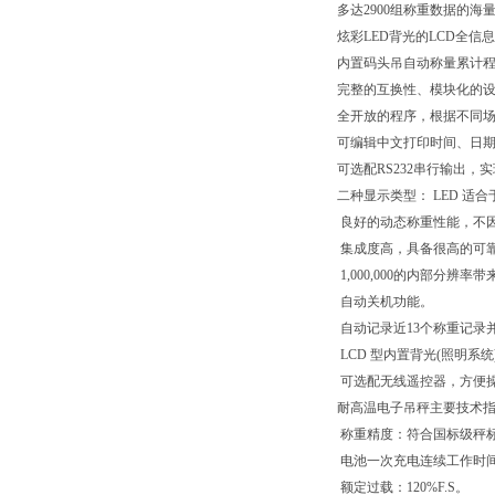
多达2900组称重数据的海
炫彩LED背光的LCD全信
内置码头吊自动称量累计
完整的互换性、模块化的
全开放的程序，根据不同场
可编辑中文打印时间、日
可选配RS232串行输出，
二种显示类型： LED 适
良好的动态称重性能，不
集成度高，具备很高的可
1,000,000的内部分辨
自动关机功能。
自动记录近13个称重记录
LCD 型内置背光(照明系
可选配无线遥控器，方便
耐高温电子吊秤主要技术
称重精度：符合国标级秤
电池一次充电连续工作时间： 1
额定过载：120%F.S。