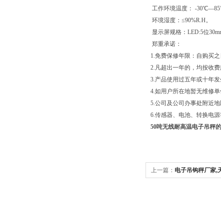
工作环境温度： -30℃—85
环境湿度：≤90%R.H。
显示屏规格：LED:5位30mm
郑重承诺：
1.免费保修年限：自购买
2.凡超出一年的，均按收
3.产品使用过五年或十年
4.如用户所在地暂无维修
5.公司及公司办事处附近地
6.传感器、电池、转换电
50吨无线耐高温电子吊秤
上一篇：
电子吊钩秤厂家,
参数