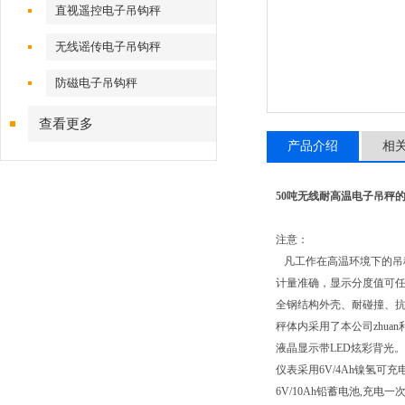
直视遥控电子吊钩秤
无线谣传电子吊钩秤
防磁电子吊钩秤
查看更多
产品介绍
相
50吨无线耐高温电子吊秤
注意：
凡工作在高温环境下的吊秤，
计量准确，显示分度值可
全钢结构外壳、耐碰撞、
秤体内采用了本公司zhua
液晶显示带LED炫彩背光
仪表采用6V/4Ah镍氢可
6V/10Ah铅蓄电池,充电一