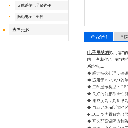
无线谣传电子吊钩秤
防磁电子吊钩秤
查看更多
产品介绍
相
电子吊钩秤
以可靠*
路，快速稳定。有*的
系统特点
:
◆ 经过特殊处理，铸
◆ 适用于
1t,2t,3t,5t
的
◆ 二种显示类型：
LE
◆ 良好的动态称重性
◆ 集成度高，具备很
◆ 自动记录zui近
13
个
◆
LCD
型内置背光
（
◆ 可选配高温隔热和