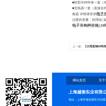
■
轻型吊秤秤体一套
（
■
充电器一套
（
直接在
电子
衡器
详情请登录
过硬的质量
┊
的理由
┊
电子吊钩秤
价格
||10
上一篇：
【大理直销60吨
秤多少钱】电子吊钩秤
网站首页
关于
上海越衡实业有限
地址：上海市浦东新区川沙路3