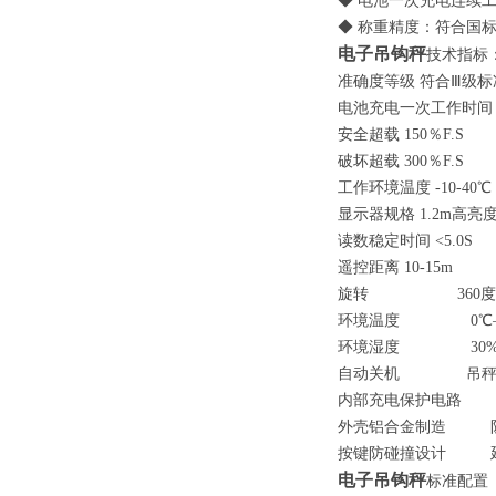
◆ 电池一次充电连续
◆ 称重精度：符合国
电子吊钩秤
技术指标
准确度等级 符合
Ⅲ
级标
电池充电一次工作时
安全超载
150
％
F.S
破坏超载
300
％
F.S
工作环境温度
-10-40℃
显示器规格
1.2m
高亮
读数稳定时间
<5.0S
遥控距离
10-15m
旋转
360
度
环境温度
0℃
环境湿度
30
自动关机 吊秤显
内部充电保护电路 
外壳铝合金制造 防
按键防碰撞设计 延
电子吊钩秤
标准配置