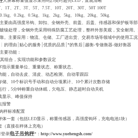
秤
大屏幕称量值显示采用
6
位
5
英吋超亮
LED
，直观清晰
T
、
1T
、
2T
、
3T
、
5T
、
7.5T
、
10T
、
20T
、
30T
、
50T 100T
0.1kg
、
0.2kg
、
0.5kg
、
1kg
、
2kg
、
5kg
、
10kg
、
20kg
、
50kg.
主要由高强度吊钩、卸扣、全钢外壳、前盖、后盖、传感器和保护板等部
镀镍处理，全钢外壳采用特殊防腐工艺处理，整秤外形美观，安全耐用。
靠。主要应用：物流、仓储、工厂进出货、交易市场等领域中的使用工况
┊
的理由
┊
贴心的服务
┊
优质的品质
┊
*的售后
┊
越衡
-
专做衡器
-
做好衡器
主要功能：
其组合，实现功能和参数设定
字指示重量单位、重量状态、称重状态、
功能，自动去皮、清皮、动态检测、自动零跟踪
存储、
10
个标识号手动和自动分项累计、
10
个累计次数存储
运行，
5
分钟称重自动休眠，欠电压、静态超时自动关机
载显示、峰值保持
点报警
钩秤标准配置
秤体一套
（
包括
LED
显示，称重传感器，高强度钩环，充电电池
1
块
）
套
（
直接在秤体上充电
）
电子吊钩秤
请登录
*：
http://www.yuehengsh.com/