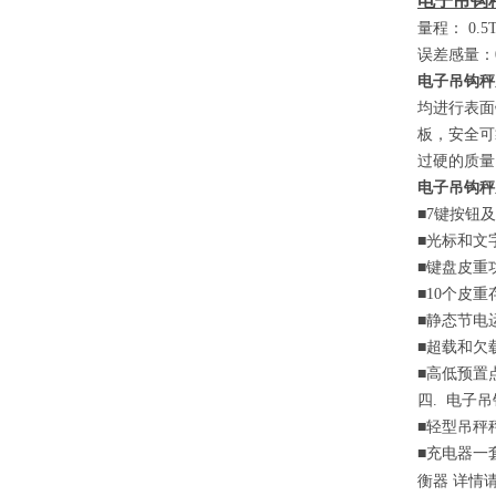
电子吊钩
量程：
0.5
误差感量：
电子吊钩秤
均进行表面
板，安全可
过硬的质量
电子吊钩秤
■7
键按钮及
■
光标和文
■
键盘皮重
■10
个皮重
■
静态节电
■
超载和欠
■
高低预置
四
.
电子吊
■
轻型吊秤
■
充电器一
衡器
详情