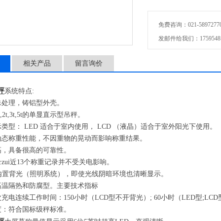
■10个皮重存储、10个标
免费咨询：021-58972770-8
■静态节电运行，5分钟称
发邮件给我们：175954811
■超载和欠载显示、峰值保
相关产品
留言询价
■高低预置点报警
秤
系统特点
:
殊处理，铸铝型外壳。
,2t,3t,5t
的单显直示型吊秤。
示类型：
LED
适合于室内使用，
LCD
（液晶）适合于室外阳光下使用。
动态称重性能，不因重物的晃动而影响称重结果。
高，具备很高的可靠性。
zui近
13
个称重记录并不受关电影响。
内置背光
（
照明系统
）
，即使光线阴暗环境也清晰显示。
高温隔热和防腐型。主要技术指标
次充电连续工作时间：
150
小时
（LCD
型不开背光
）; 60
小时
（LED
型
;LCD
度：符合国标级秤标准。