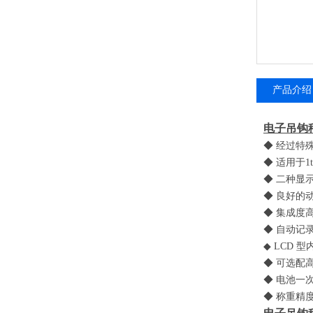
产品介绍
电子吊钩
◆ 经过特
◆ 适用于
1t
◆ 二种显
◆ 良好的
◆ 集成度
◆ 自动记录
◆
LCD
型
◆ 可选配
◆ 电池一
◆ 称重精