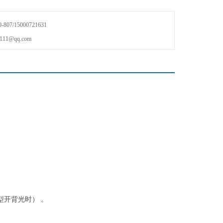
识号手动和自动分项累计、10个累计次数存储
07/15000721631
重自动休眠，欠电压、静态超时自动关机
1@qq.com
持
型开背光时
）
。