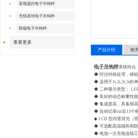
直视遥控电子吊钩秤
无线谣传电子吊钩秤
防磁电子吊钩秤
查看更多
产品介绍
相
电子吊钩秤
系统特点
:
◆ 经过特殊处理，铸
◆ 适用于
1t,2t,3t,5t
的
◆ 二种显示类型：
LE
◆ 良好的动态称重性
◆ 集成度高，具备很
◆ 自动记录zui近
13
个
◆
LCD
型内置背光
（
◆ 可选配高温隔热和
◆ 电池一次充电连续