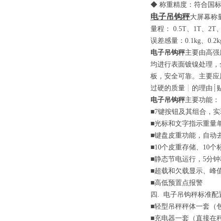
◆ 称重精度：符合国
电子吊钩秤
大屏幕称
量程：
0.5T
、
1T
、
2T
误差感量：
0.1kg
、
0.2k
电子吊钩秤
主要由高强
均进行表面镀镍处理，
板，安全可靠。主要应
过硬的质量
┊
的理由
┊
电子吊钩秤
主要功能：
■7
键按钮及其组合，实
■
光标和文字指示重量
■
键盘皮重功能，自动
■10
个皮重存储、
10
个
■
静态节电运行，
5
分钟
■
超载和欠载显示、峰
■
高低预置点报警
四
.
电子吊钩秤标准配
■
轻型吊秤秤体一套
（
■
充电器一套
（
直接在