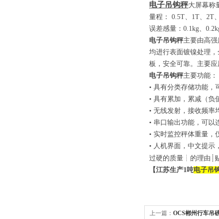
电子吊钩秤
大屏幕称
量程：
0.5T
、
1T
、
2T
误差感量：
0.1kg
、
0.2k
电子吊钩秤
主要由高强
均进行表面镀镍处理，
板，安全可靠。主要应
电子吊钩秤
主要功能：
• 具有分类存储功能，
• 具有累加，累减（
• 无线发射，接收频
• 串口输出功能，可以
• 实时监控秤体重量
• 人机界面，中文提示
过硬的质量
┊
的理由
┊
【江苏生产
1
吨
电子吊
上一篇：
OCS郴州行车吊