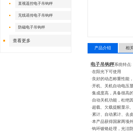
直视遥控电子吊钩秤
无线谣传电子吊钩秤
防磁电子吊钩秤
查看更多
产品介绍
相
电子吊钩秤
系统特点
:
·在阳光下可使用
·良好的动态称重性能
·开机、关机自动电压
·集成度高，具备很高
·自动关机功能，杜绝
·超载、欠载提醒显示
·累计、自动累计、去
·本产品获得国家两项
·钩环镀铬处理，光洁