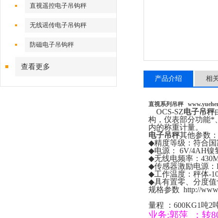
直视遥控电子吊钩秤
无线谣传电子吊钩秤
防磁电子吊钩秤
查看更多
产品介绍
相
直视系列吊秤
www.yuehe
OCS-SZ
电子吊秤
构，仪表部分功能*
内的称重计量。
电子吊秤
其他参数
◆
精度等级：符合国
◆
电源：
6V/4AH
镍
◆
无线电频率：
430
◆
传感器激励电源：
◆
工作温度：秤体
-1
◆
具有置零、分度值
规格参数
http://ww
量程
：
600KG1
吨
2
业务
:
郭萍
：
转
8