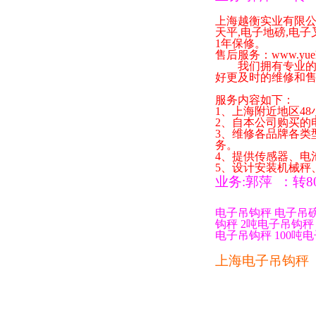
上海越衡实业有限
天平
,
电子地磅
,
电子
1
年保修。
售后服务：
www.yue
我们拥有专业的技
好更及时的维修和
服务内容如下：
1
、上海附近地区
48
2
、自本公司购买的
3
、维修各品牌各类
务。
4
、提供传感器、电
5
、设计安装机械秤
业务
:
郭萍
：
转
8
电子吊钩秤
电子吊
钩秤
2
吨电子吊钩秤
电子吊钩秤
100
吨电
上海电子吊钩秤