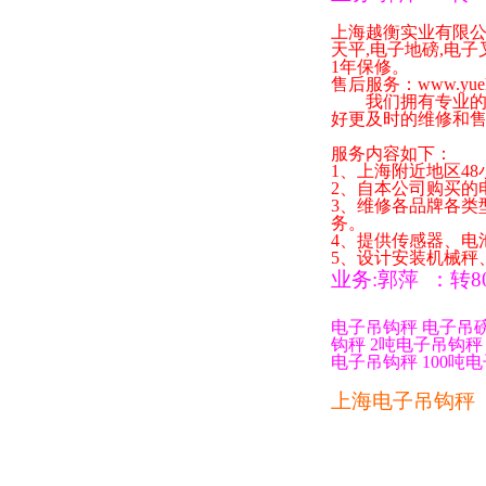
上海越衡实业有限
天平
,
电子地磅
,
电子
1
年保修。
售后服务：
www.yue
我们拥有专业的技
好更及时的维修和
服务内容如下：
1
、上海附近地区
48
2
、自本公司购买的
3
、维修各品牌各类
务。
4
、提供传感器、电
5
、设计安装机械秤
业务
:
郭萍
：
转
8
电子吊钩秤
电子吊
钩秤
2
吨电子吊钩秤
电子吊钩秤
100
吨电
上海电子吊钩秤