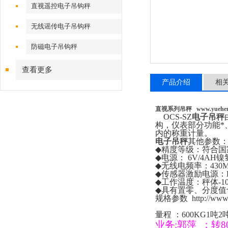
直视遥控电子吊钩秤
无线谣传电子吊钩秤
防磁电子吊钩秤
查看更多
产品介绍
相
直视系列吊秤
www.yuehe
OCS-SZ
电子吊秤
构，仪表部分功能*
内的称重计量。
电子吊秤
其他参数
◆
精度等级：符合国
◆
电源：
6V/4AH
镍
◆
无线电频率：
430
◆
传感器激励电源：
◆
工作温度：秤体
-1
◆
具有置零、分度值
规格参数
http://ww
量程
：
600KG1
吨
2
业务
:
郭萍
：
转
8