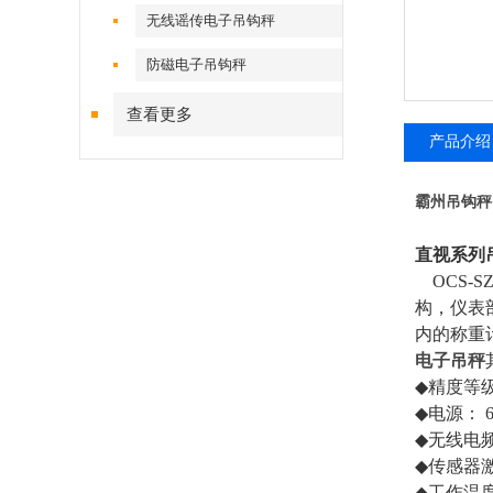
无线谣传电子吊钩秤
防磁电子吊钩秤
查看更多
产品介绍
霸州吊钩秤
直视系列
OCS-S
构，仪表
内的称重
电子吊秤
◆
精度等
◆
电源：
6
◆
无线电
◆
传感器
◆
工作温