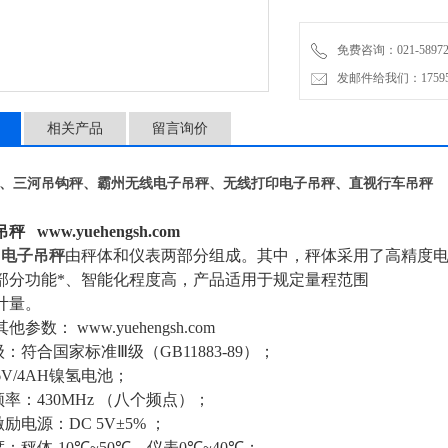
内的称重计量。
免费咨询：021-58972770
发邮件给我们：1759548
相关产品
留言询价
、三河吊钩秤、霸州无线电子吊秤、无线打印电子吊秤、直视行车吊秤
吊秤
www.yuehengsh.com
Z
电子吊秤
由秤体和仪表两部分组成。其中，秤体采用了高精度
部分功能*、智能化程度高，产品适用于规定量程范围
计量。
其他参数：
www.yuehengsh.com
级：符合国家标准
Ⅲ
级（
GB11883-89
）；
V/4AH
镍氢电池；
频率：
430MHz
（八个频点）；
激励电源：
DC 5V±5%
；
度：秤体
-10℃
~50℃
，仪表
0℃
~40℃
；