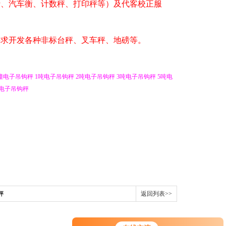
磅、汽车衡、计数秤、打印秤等）及代客校正服
要求开发各种非标台秤、叉车秤、地磅等。
撞电子吊钩秤
1
吨电子吊钩秤
2
吨电子吊钩秤
3
吨电子吊钩秤
5
吨电
电子吊钩秤
秤
返回列表>>