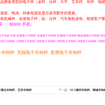
各品牌各类型的电子秤（桌秤、台秤、天平、叉车秤、吊秤、地
传感器、电池、转换电源及显示器等配件的更换。
安装机械秤、改装电子秤，如：台秤、汽车衡机改电，根据客户
萍
：
转
808
手机
:
电子吊磅
吊磅
直视电子吊钩秤
无线电子吊钩秤
防爆电子吊钩秤
耐高温电子吊钩秤
防
吨电子吊钩秤
15
吨电子吊钩秤
20
吨电子吊钩秤
30
吨电子吊钩秤
50
吨电子吊钩秤
100
吨
子吊钩秤
无线电子吊钩秤
直视电子吊钩秤
CS遵化吊钩秤、迁安吊钩秤
下一篇：
OCS德州吊钩秤、聊城吊钩