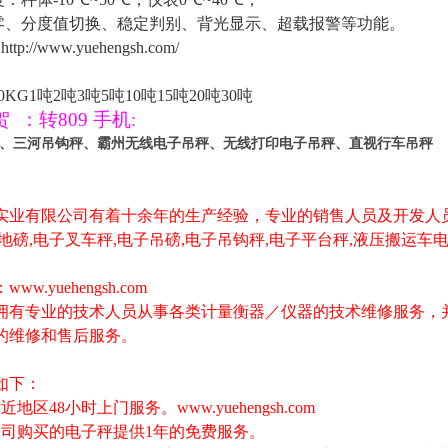
零、分度值切换、稳定判别、背光显示、超载报警等功能。
http://www.yuehengsh.com/
0KG1
吨
2
吨
3
吨
5
吨
10
吨
15
吨
20
吨
30
吨
贺
：
转
809
手机
:
、三河吊钩秤、霸州无线电子吊秤、无线打印电子吊秤、直视行车吊秤
实业有限公司有着十余年的生产经验，专业的销售人员及开发人
地磅
,
电子叉车秤
,
电子吊磅
,
电子吊钩秤
,
电子平台秤
,
液压搬运车
。
：
www.yuehengsh.com
专业的技术人员从事各类计量衡器／仪器的技术维修服务，并
的维修和售后服务。
如下：
附近地区
48
小时上门服务。
www.yuehengsh.com
公司购买的电子秤提供
1
年的免费服务。