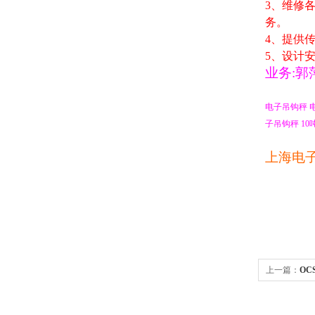
3
、维修
务。
4
、提供
5
、设计
业务
:
郭
电子吊钩秤
子吊钩秤
10
上海电
上一篇：
O