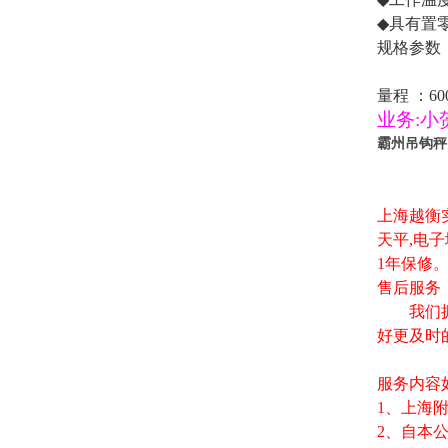
◆
具有置
规格参数
量程
：
60
业务
:小
霸州吊钩秤
上海越衡
天平
,
电子
1
年保修
售后服务
我们拥有
好更及时
服务内容
1
、上海
2
、自本