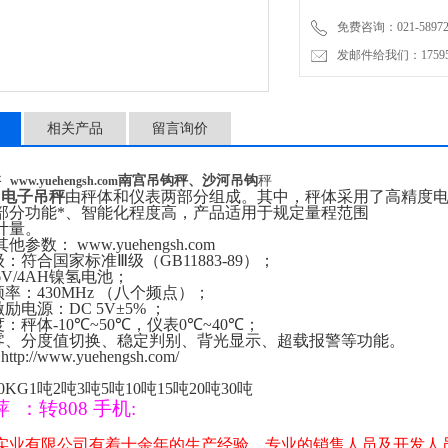
免费咨询：021-58972770
发邮件给我们：1759548
相关产品
留言询价
南宫吊钩秤、沙河吊钩
秤
秤
www.yuehengsh.com
Z
电子吊秤
由秤体和仪表两部分组成。其中，秤体采用了高精度
部分功能*、智能化程度高，产品适用于规定量程范围
计量。
其他参数：
www.yuehengsh.com
级：符合国家标准
Ⅲ
级（
GB11883-89
）；
V/4AH
镍氢电池；
频率：
430MHz
（八个频点）；
激励电源：
DC 5V±5%
；
度：秤体
-10℃
~
50℃
，仪表
0℃
~
40℃
；
零、分度值切换、稳定判别、背光显示、超载报警等功能。
http://www.yuehengsh.com/
0KG1
吨
2
吨
3
吨
5
吨
10
吨
15
吨
20
吨
30
吨
萍
：
转
808
手机
:
实业有限公司有着十余年的生产经验，专业的销售人员及开发人