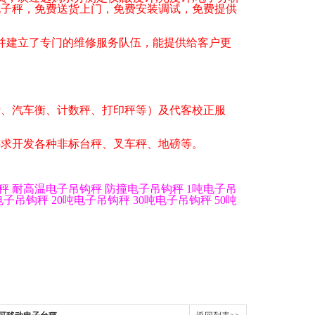
电子秤
，免费送货上门，免费安装调试，免费提供
建立了专门的维修服务队伍，能提供给客户更
磅、汽车衡、计数秤、打印秤等）及代客校正服
要求开发各种非标台秤、叉车秤、地磅等。
秤
耐高温电子吊钩秤
防撞电子吊钩秤
1
吨电子吊
电子吊钩秤
20
吨电子吊钩秤
30
吨电子吊钩秤
50
吨