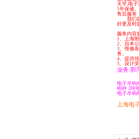
天平
,
电子
1
年保修
售后服务
我们拥有
好更及时
服务内容
1
、上海
2
、自本
3
、维修
务。
4
、提供
5
、设计
业务
:
郭
电子吊钩
钩秤
2
吨
电子吊钩
上海电