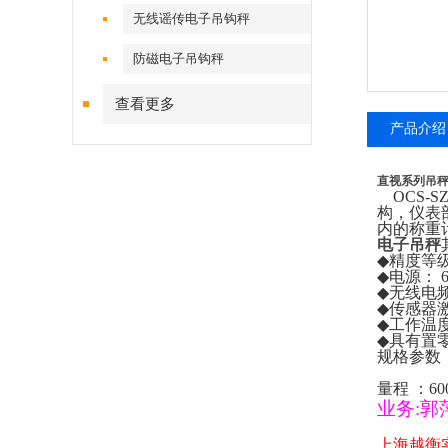
无线谣传电子吊钩秤
防磁电子吊钩秤
查看更多
产品介绍
直视系列吊
OCS-S
构，仪表
内的称重
电子吊秤
◆
精度等
◆
电源：
6
◆
无线电
◆
传感器
◆
工作温
◆
具有置
规格参数
量程
：
60
业务
:
郭
上海越衡