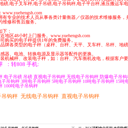
地磅
,
电子叉车秤
,
电子吊磅
,
电子吊钩秤
,
电子平台秤
,
液压搬运车
。
：
www.yuehengsh.com
专业的技术人员从事各类计量衡器／仪器的技术维修服务，并
的维修和售后服务。
如下：
附近地区
48
小时上门服务。
www.yuehengsh.com
公司购买的电子秤提供
1
年的免费服务。
各品牌各类型的电子秤（桌秤、台秤、天平、叉车秤、吊秤、地
传感器、电池、转换电源及显示器等配件的更换。
安装机械秤、改装电子秤，如：台秤、汽车衡机改电，根据客户
萍
：
转
808
手机
:
秤
电子吊磅
吊磅
直视电子吊钩秤
无线电子吊钩秤
防爆电子吊钩
电子吊钩秤
3
吨电子吊钩秤
5
吨电子吊钩秤
10
吨电子吊钩秤
15
吨
秤
100
吨电子吊钩秤
子吊钩秤
无线电子吊钩秤
直视电子吊钩秤