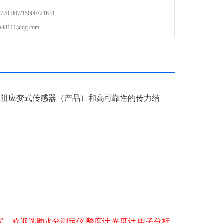
-807/15000721631
111@qq.com
电阻应变式传感器（产品）和高可靠性的传力结
员，欢迎选购水分测定仪
,
酸度计
,
光度计
,
电子分析