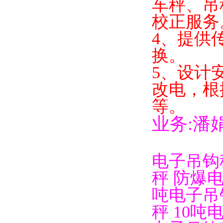
车秤、吊
校正服务
4
、提供
换。
5
、设计
改电，根
等。
业务
:
潘
电子吊钩
秤
防爆
吨电子吊
秤
10
吨