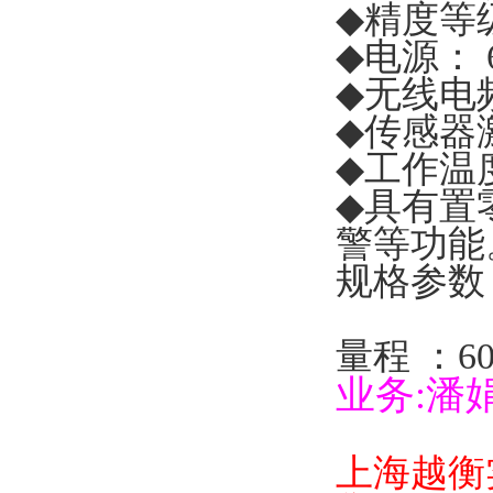
◆
精度等
◆
电源：
◆
无线电
◆
传感器
◆
工作温
◆
具有置
警等功能
规格参数
量程
：
6
业务
:
潘
上海越衡