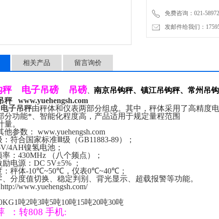
免费咨询：021-58972770
发邮件给我们：1759548
相关产品
留言询价
钩秤
电子吊磅
吊磅
南京吊钩秤、镇江吊钩秤、常州吊钩
、
吊秤
www.yuehengsh.com
Z
电子吊秤
由秤体和仪表两部分组成。其中，秤体采用了高精度
部分功能*、智能化程度高，产品适用于规定量程范围
计量。
其他参数：
www.yuehengsh.com
级：符合国家标准
Ⅲ
级（
GB11883-89
）；
V/4AH
镍氢电池；
频率：
430MHz
（八个频点）；
激励电源：
DC 5V±5%
；
度：秤体
-10℃
~
50℃
，仪表
0℃
~
40℃
；
零、分度值切换、稳定判别、背光显示、超载报警等功能。
http://www.yuehengsh.com/
0KG1
吨
2
吨
3
吨
5
吨
10
吨
15
吨
20
吨
30
吨
萍
：
转
808
手机
: