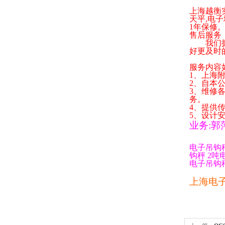
上海越衡
天平
,
电子
1
年保修
售后服务
我们拥有
好更及时
服务内容
1
、上海
2
、自本
3
、维修
务。
4
、提供
5
、设计
业务
:
郭
电子吊钩
钩秤
2
吨
电子吊钩
上海电