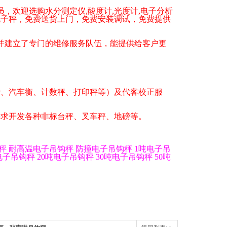
员，欢迎选购水分测定仪
,
酸度计
,
光度计
,
电子分析
电子秤
，免费送货上门，免费安装调试，免费提供
建立了专门的维修服务队伍，能提供给客户更
磅、汽车衡、计数秤、打印秤等）及代客校正服
要求开发各种非标台秤、叉车秤、地磅等。
秤
耐高温电子吊钩秤
防撞电子吊钩秤
1
吨电子吊
电子吊钩秤
20
吨电子吊钩秤
30
吨电子吊钩秤
50
吨