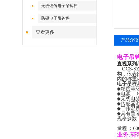
无线谣传电子吊钩秤
防磁电子吊钩秤
查看更多
产品介绍
电子吊
直视系列
OCS-S
构，仪表
内的称重
电子吊秤
◆
精度等
◆
电源：
6
◆
无线电
◆
传感器
◆
工作温
◆
具有置
规格参数
量程
：
60
业务
:
郭