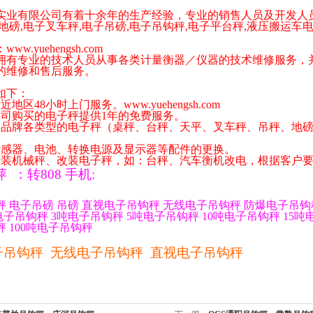
实业有限公司有着十余年的生产经验，专业的销售人员及开发人
地磅
,
电子叉车秤
,
电子吊磅
,
电子吊钩秤
,
电子平台秤
,
液压搬运车
。
：
www.yuehengsh.com
专业的技术人员从事各类计量衡器／仪器的技术维修服务，并
的维修和售后服务。
如下：
附近地区
48
小时上门服务。
www.yuehengsh.com
公司购买的电子秤提供
1
年的免费服务。
各品牌各类型的电子秤（桌秤、台秤、天平、叉车秤、吊秤、地
传感器、电池、转换电源及显示器等配件的更换。
安装机械秤、改装电子秤，如：台秤、汽车衡机改电，根据客户
萍
：
转
808
手机
:
秤
电子吊磅
吊磅
直视电子吊钩秤
无线电子吊钩秤
防爆电子吊钩
电子吊钩秤
3
吨电子吊钩秤
5
吨电子吊钩秤
10
吨电子吊钩秤
15
吨
秤
100
吨电子吊钩秤
子吊钩秤
无线电子吊钩秤
直视电子吊钩秤