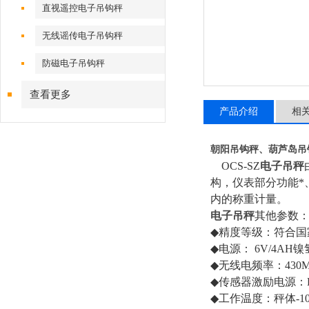
直视遥控电子吊钩秤
无线谣传电子吊钩秤
防磁电子吊钩秤
查看更多
产品介绍
相
朝阳吊钩秤、葫芦岛吊
OCS-SZ
电子吊秤
构，仪表部分功能*
内的称重计量。
电子吊秤
其他参数
◆
精度等级：符合国
◆
电源：
6V/4AH
镍
◆
无线电频率：
430
◆
传感器激励电源：
◆
工作温度：秤体
-1