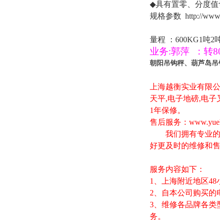
◆
具有置零、分度值
规格参数
http://www
量程
：
600KG1
吨
2
业务
:
郭萍
：
转
8
朝阳吊钩秤、葫芦岛吊
上海越衡实业有限
天平
,
电子地磅
,
电子
1
年保修。
售后服务：
www.yue
我们拥有专业的技
好更及时的维修和
服务内容如下：
1
、上海附近地区
48
2
、自本公司购买的
3
、维修各品牌各类
务。