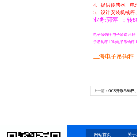
4
、提供传感器、电
5
、设计安装机械秤
业务
:
郭萍
：
转
8
电子吊钩秤
电子吊磅
吊磅
子吊钩秤
10
吨电子吊钩秤
1
上海电子吊钩秤
上一篇：
OCS开原吊钩秤
网站首页
关于