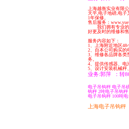
上海越衡实业有限
天平
,
电子地磅
,
电子
1
年保修。
售后服务：
www.yue
我们拥有专业的技
好更及时的维修和
服务内容如下：
1
、上海附近地区
48
2
、自本公司购买的
3
、维修各品牌各类
务。
4
、提供传感器、电
5
、设计安装机械秤
业务
:
郭萍
：
转
8
电子吊钩秤
电子吊
钩秤
2
吨电子吊钩秤
电子吊钩秤
100
吨电
上海电子吊钩秤