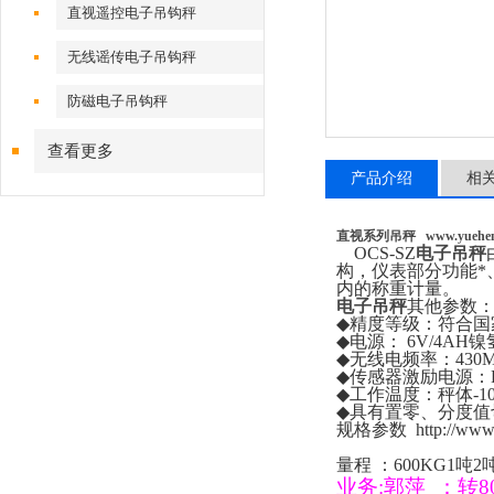
直视遥控电子吊钩秤
无线谣传电子吊钩秤
防磁电子吊钩秤
查看更多
产品介绍
相
直视系列吊秤
www.yuehe
OCS-SZ
电子吊秤
构，仪表部分功能*
内的称重计量。
电子吊秤
其他参数
◆
精度等级：符合国
◆
电源：
6V/4AH
镍
◆
无线电频率：
430
◆
传感器激励电源：
◆
工作温度：秤体
-1
◆
具有置零、分度值
规格参数
http://ww
量程
：
600KG1
吨
2
业务
:
郭萍
：
转
8