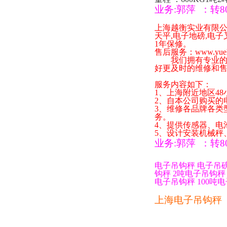
业务
:
郭萍
：
转
8
上海越衡实业有限
天平
,
电子地磅
,
电子
1
年保修。
售后服务：
www.yue
我们拥有专业的技
好更及时的维修和
服务内容如下：
1
、上海附近地区
48
2
、自本公司购买的
3
、维修各品牌各类
务。
4
、提供传感器、电
5
、设计安装机械秤
业务
:
郭萍
：
转
8
电子吊钩秤
电子吊
钩秤
2
吨电子吊钩秤
电子吊钩秤
100
吨电
上海电子吊钩秤