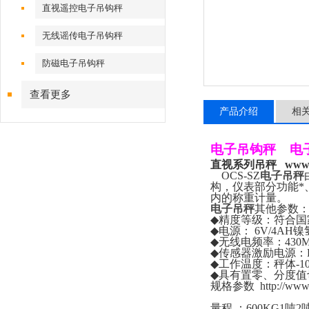
直视遥控电子吊钩秤
无线谣传电子吊钩秤
防磁电子吊钩秤
查看更多
产品介绍
相
电子吊钩秤
电
直视系列吊秤
www.
OCS-SZ
电子吊秤
构，仪表部分功能*
内的称重计量。
电子吊秤
其他参数
◆
精度等级：符合国
◆
电源：
6V/4AH
镍
◆
无线电频率：
430
◆
传感器激励电源：
◆
工作温度：秤体
-1
◆
具有置零、分度值
规格参数
http://ww
量程
：
600KG1
吨
2