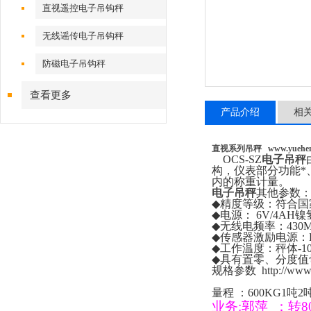
直视遥控电子吊钩秤
无线谣传电子吊钩秤
防磁电子吊钩秤
查看更多
产品介绍
相
直视系列吊秤
www.yuehe
OCS-SZ
电子吊秤
构，仪表部分功能*
内的称重计量。
电子吊秤
其他参数
◆
精度等级：符合国
◆
电源：
6V/4AH
镍
◆
无线电频率：
430
◆
传感器激励电源：
◆
工作温度：秤体
-1
◆
具有置零、分度值
规格参数
http://ww
量程
：
600KG1
吨
2
业务
:
郭萍
：
转
8