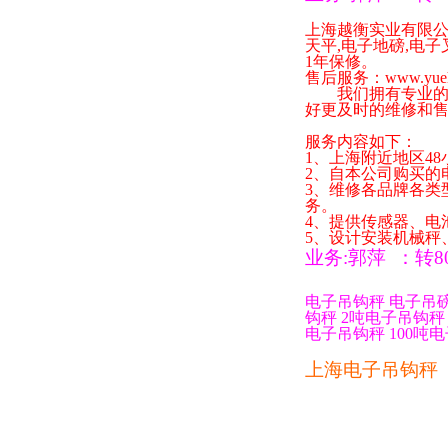
上海越衡实业有限
天平
,
电子地磅
,
电子
1
年保修。
售后服务：
www.yue
我们拥有专业的技
好更及时的维修和
服务内容如下：
1
、上海附近地区
48
2
、自本公司购买的
3
、维修各品牌各类
务。
4
、提供传感器、电
5
、设计安装机械秤
业务
:
郭萍
：
转
8
电子吊钩秤
电子吊
钩秤
2
吨电子吊钩秤
电子吊钩秤
100
吨电
上海电子吊钩秤