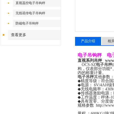
直视遥控电子吊钩秤
无线谣传电子吊钩秤
防磁电子吊钩秤
查看更多
产品介绍
相
电子吊钩秤
电
直视系列吊秤
www.
OCS-SZ
电子吊秤
构，仪表部分功能*
内的称重计量。
电子吊秤
其他参数
◆
精度等级：符合国
◆
电源：
6V/4AH
镍
◆
无线电频率：
430
◆
传感器激励电源：
◆
工作温度：秤体
-1
◆
具有置零、分度值
规格参数
http://ww
量程
：
600KG1
吨
2