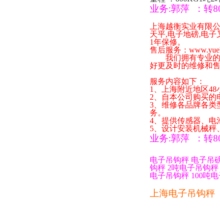
业务
:
郭萍
：
转
8
上海越衡实业有限
天平
,
电子地磅
,
电子
1
年保修。
售后服务：
www.yue
我们拥有专业的技
好更及时的维修和
服务内容如下：
1
、上海附近地区
48
2
、自本公司购买的
3
、维修各品牌各类
务。
4
、提供传感器、电
5
、设计安装机械秤
业务
:
郭萍
：
转
8
电子吊钩秤
电子吊
钩秤
2
吨电子吊钩秤
电子吊钩秤
100
吨电
上海电子吊钩秤