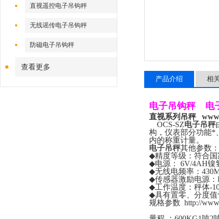
直视遥控电子吊钩秤
无线谣传电子吊钩秤
防磁电子吊钩秤
查看更多
产品介绍
相
电子吊钩秤
电
直视系列吊秤
www.
OCS-SZ
电子吊秤
构，仪表部分功能*
内的称重计量。
电子吊秤
其他参数
◆
精度等级：符合国
◆
电源：
6V/4AH
镍
◆
无线电频率：
430
◆
传感器激励电源：
◆
工作温度：秤体
-1
◆
具有置零、分度值
规格参数
http://ww
量程
：
600KG1
吨
2