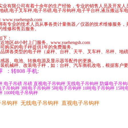
实业有限公司有着十余年的生产经验，专业的销售人员及开发人
地磅
,
电子叉车秤
,
电子吊磅
,
电子吊钩秤
,
电子平台秤
,
液压搬运车
。
：
www.yuehengsh.com
专业的技术人员从事各类计量衡器／仪器的技术维修服务，并
的维修和售后服务。
如下：
附近地区
48
小时上门服务。
www.yuehengsh.com
公司购买的电子秤提供
1
年的免费服务。
各品牌各类型的电子秤（桌秤、台秤、天平、叉车秤、吊秤、地
传感器、电池、转换电源及显示器等配件的更换。
安装机械秤、改装电子秤，如：台秤、汽车衡机改电，根据客户
萍
：
转
808
手机
:
秤
电子吊磅
吊磅
直视电子吊钩秤
无线电子吊钩秤
防爆电子吊钩
电子吊钩秤
3
吨电子吊钩秤
5
吨电子吊钩秤
10
吨电子吊钩秤
15
吨
秤
100
吨电子吊钩秤
子吊钩秤
无线电子吊钩秤
直视电子吊钩秤