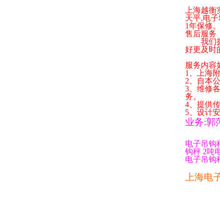
上海越衡
天平
,
电子
1
年保修
售后服务
我们拥有
好更及时
服务内容
1
、上海
2
、自本
3
、维修
务。
4
、提供
5
、设计
业务
:
郭
电子吊钩
钩秤
2
吨
电子吊钩
上海电