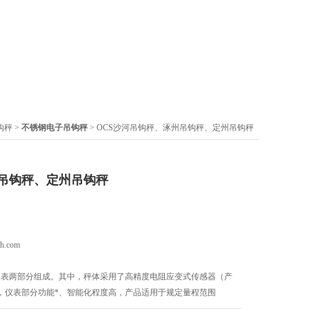
钩秤
>
不锈钢电子吊钩秤
> OCS沙河吊钩秤、涿州吊钩秤、定州吊钩秤
吊钩秤、定州吊钩秤
.com
和仪表两部分组成。其中，秤体采用了高精度电阻应变式传感器（产
，仪表部分功能*、智能化程度高，产品适用于规定量程范围