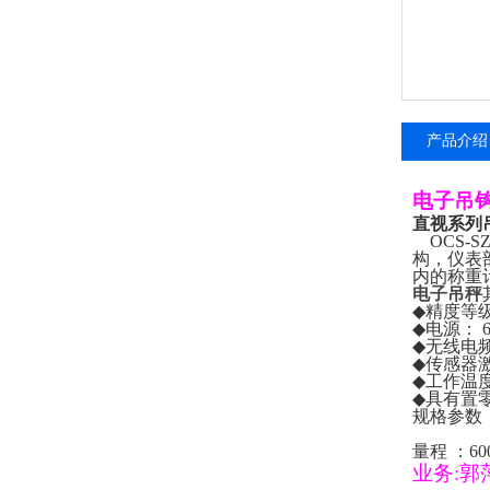
产品介绍
电子吊
直视系列
OCS-S
构，仪表
内的称重
电子吊秤
◆
精度等
◆
电源：
6
◆
无线电
◆
传感器
◆
工作温
◆
具有置
规格参数
量程
：
60
业务
:
郭