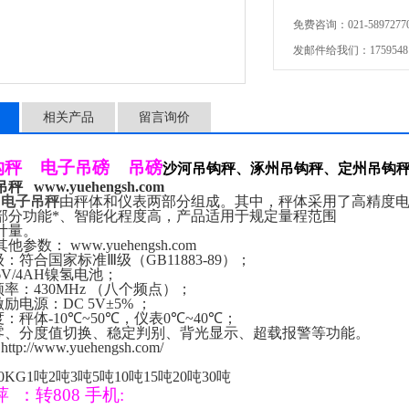
内的称重计量。
免费咨询：021-58972770-8
发邮件给我们：175954811
相关产品
留言询价
钩秤
电子吊磅
吊磅
沙河吊钩秤、涿州吊钩秤、定州吊钩
吊秤
www.yuehengsh.com
Z
电子吊秤
由秤体和仪表两部分组成。其中，秤体采用了高精度
部分功能*、智能化程度高，产品适用于规定量程范围
计量。
其他参数：
www.yuehengsh.com
级：符合国家标准
Ⅲ
级（
GB11883-89
）；
V/4AH
镍氢电池；
频率：
430MHz
（八个频点）；
激励电源：
DC 5V±5%
；
度：秤体
-10℃
~
50℃
，仪表
0℃
~
40℃
；
零、分度值切换、稳定判别、背光显示、超载报警等功能。
http://www.yuehengsh.com/
0KG1
吨
2
吨
3
吨
5
吨
10
吨
15
吨
20
吨
30
吨
萍
：
转
808
手机
: