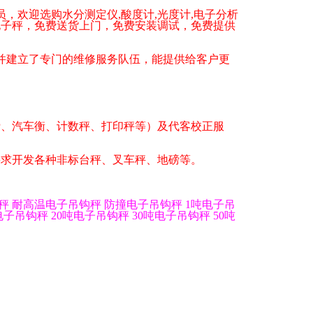
员，欢迎选购水分测定仪
,
酸度计
,
光度计
,
电子分析
电子秤
，免费送货上门，免费安装调试，免费提供
建立了专门的维修服务队伍，能提供给客户更
磅、汽车衡、计数秤、打印秤等）及代客校正服
要求开发各种非标台秤、叉车秤、地磅等。
秤
耐高温电子吊钩秤
防撞电子吊钩秤
1
吨电子吊
电子吊钩秤
20
吨电子吊钩秤
30
吨电子吊钩秤
50
吨