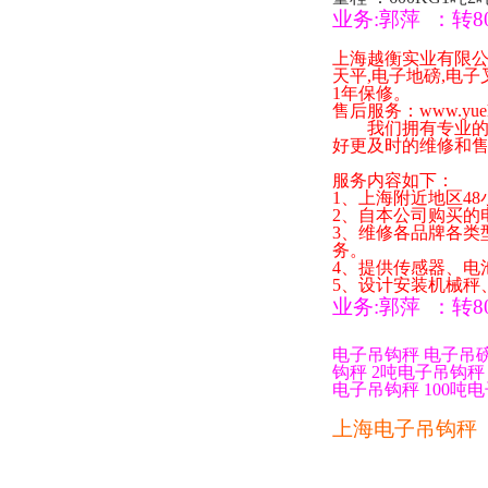
业务
:
郭萍
：
转
8
上海越衡实业有限
天平
,
电子地磅
,
电子
1
年保修。
售后服务：
www.yue
我们拥有专业的技
好更及时的维修和
服务内容如下：
1
、上海附近地区
48
2
、自本公司购买的
3
、维修各品牌各类
务。
4
、提供传感器、电
5
、设计安装机械秤
业务
:
郭萍
：
转
8
电子吊钩秤
电子吊
钩秤
2
吨电子吊钩秤
电子吊钩秤
100
吨电
上海电子吊钩秤