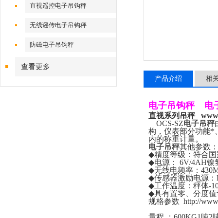
直视遥控电子吊钩秤
无线谣传电子吊钩秤
防磁电子吊钩秤
查看更多
产品介绍
相
电子吊钩秤
电
直视系列吊秤
www.
OCS-SZ
电子吊秤
构，仪表部分功能*
内的称重计量。
电子吊秤
其他参数
◆
精度等级：符合国
◆
电源：
6V/4AH
镍
◆
无线电频率：
430
◆
传感器激励电源：
◆
工作温度：秤体
-1
◆
具有置零、分度值
规格参数
http://ww
量程
：
600KG1
吨
2