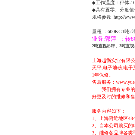
◆
工作温度：秤体
-1
◆
具有置零、分度值
规格参数
http://www
量程
：
600KG1
吨
2
业务
:
郭萍
：
转
8
2吨直视吊秤、3吨直视
上海越衡实业有限
天平
,
电子地磅
,
电子
1
年保修。
售后服务：
www.yue
我们拥有专业的技
好更及时的维修和
服务内容如下：
1
、上海附近地区
48
2
、自本公司购买的
3
、维修各品牌各类