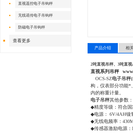
直视遥控电子吊钩秤
无线谣传电子吊钩秤
防磁电子吊钩秤
查看更多
产品介绍
相
2吨直视吊秤、3吨直视
直视系列吊秤
www.y
OCS-SZ
电子吊秤
构，仪表部分功能*
内的称重计量。
电子吊秤
其他参数
◆
精度等级：符合国
◆
电源：
6V/4AH
镍
◆
无线电频率：
430
◆
传感器激励电源：