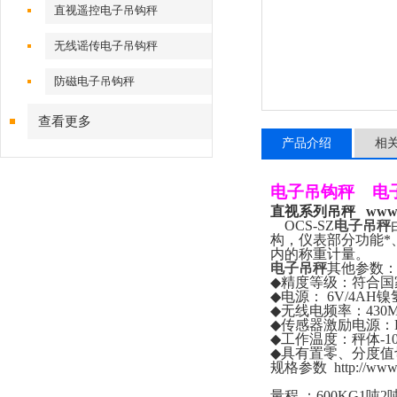
直视遥控电子吊钩秤
无线谣传电子吊钩秤
防磁电子吊钩秤
查看更多
产品介绍
相
电子吊钩秤
电
直视系列吊秤
www.
OCS-SZ
电子吊秤
构，仪表部分功能*
内的称重计量。
电子吊秤
其他参数
◆
精度等级：符合国
◆
电源：
6V/4AH
镍
◆
无线电频率：
430
◆
传感器激励电源：
◆
工作温度：秤体
-1
◆
具有置零、分度值
规格参数
http://ww
量程
：
600KG1
吨
2