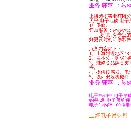
业务
:
郭萍
：
转
8
上海越衡实业有限
天平
,
电子地磅
,
电子
1
年保修。
售后服务：
www.yue
我们拥有专业的技
好更及时的维修和
服务内容如下：
1
、上海附近地区
48
2
、自本公司购买的
3
、维修各品牌各类
务。
4
、提供传感器、电
5
、设计安装机械秤
业务
:
郭萍
：
转
8
电子吊钩秤
电子吊
钩秤
2
吨电子吊钩秤
电子吊钩秤
100
吨电
上海电子吊钩秤