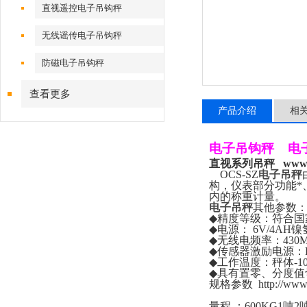
直视遥控电子吊钩秤
无线谣传电子吊钩秤
防磁电子吊钩秤
查看更多
产品介绍
相
电子吊钩秤
电
直视系列吊秤
www.
OCS-SZ
电子吊秤
构，仪表部分功能*
内的称重计量。
电子吊秤
其他参数
◆
精度等级：符合国
◆
电源：
6V/4AH
镍
◆
无线电频率：
430
◆
传感器激励电源：
◆
工作温度：秤体
-1
◆
具有置零、分度值
规格参数
http://ww
量程
：
600KG1
吨
2