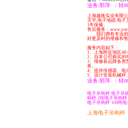
业务
:
郭萍
：
转
8
上海越衡实业有限
天平
,
电子地磅
,
电子
1
年保修。
售后服务：
www.yue
我们拥有专业的技
好更及时的维修和
服务内容如下：
1
、上海附近地区
48
2
、自本公司购买的
3
、维修各品牌各类
务。
4
、提供传感器、电
5
、设计安装机械秤
业务
:
郭萍
：
转
8
电子吊钩秤
电子吊
钩秤
2
吨电子吊钩秤
电子吊钩秤
100
吨电
上海电子吊钩秤