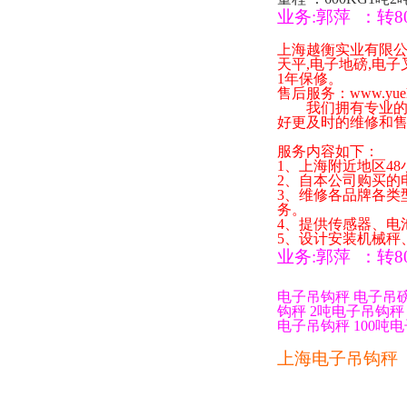
业务
:
郭萍
：
转
8
上海越衡实业有限
天平
,
电子地磅
,
电子
1
年保修。
售后服务：
www.yue
我们拥有专业的技
好更及时的维修和
服务内容如下：
1
、上海附近地区
48
2
、自本公司购买的
3
、维修各品牌各类
务。
4
、提供传感器、电
5
、设计安装机械秤
业务
:
郭萍
：
转
8
电子吊钩秤
电子吊
钩秤
2
吨电子吊钩秤
电子吊钩秤
100
吨电
上海电子吊钩秤