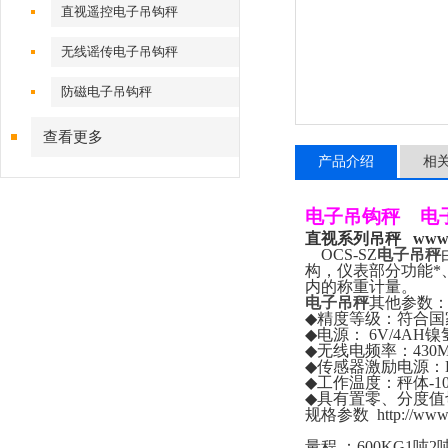
直视遥控电子吊钩秤
无线谣传电子吊钩秤
防磁电子吊钩秤
查看更多
产品介绍
相
电子吊钩秤
电
直视系列吊秤
www.
OCS-SZ
电子吊秤
构，仪表部分功能*
内的称重计量。
电子吊秤
其他参数
◆
精度等级：符合国
◆
电源：
6V/4AH
镍
◆
无线电频率：
430
◆
传感器激励电源：
◆
工作温度：秤体
-1
◆
具有置零、分度值
规格参数
http://ww
量程
：
600KG1
吨
2