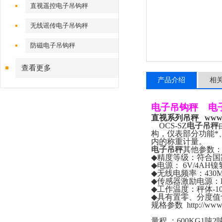
直视遥控电子吊钩秤
无线谣传电子吊钩秤
防磁电子吊钩秤
查看更多
产品介绍
相
电子吊钩秤
电
直视系列吊秤
www.
OCS-SZ
电子吊秤
构，仪表部分功能*
内的称重计量。
电子吊秤
其他参数
◆
精度等级：符合国
◆
电源：
6V/4AH
镍
◆
无线电频率：
430
◆
传感器激励电源：
◆
工作温度：秤体
-1
◆
具有置零、分度值
规格参数
http://ww
量程
：
600KG1
吨
2