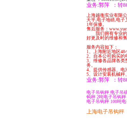
业务
:
郭萍
：
转
8
上海越衡实业有限
天平
,
电子地磅
,
电子
1
年保修。
售后服务：
www.yue
我们拥有专业的技
好更及时的维修和
服务内容如下：
1
、上海附近地区
48
2
、自本公司购买的
3
、维修各品牌各类
务。
4
、提供传感器、电
5
、设计安装机械秤
业务
:
郭萍
：
转
8
电子吊钩秤
电子吊
钩秤
2
吨电子吊钩秤
电子吊钩秤
100
吨电
上海电子吊钩秤