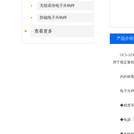
无线谣传电子吊钩秤
防磁电子吊钩秤
查看更多
产品介绍
OCS-SZ
用于规定量
内的称重
电子吊秤
◆精度等级：符
◆电源： 6