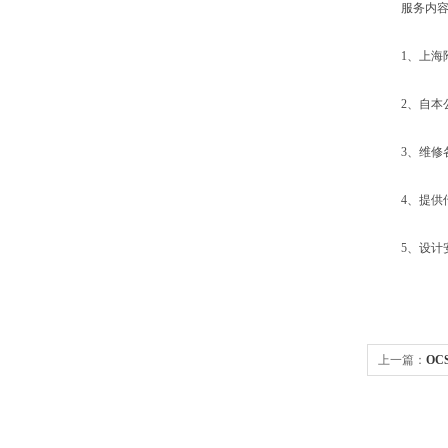
服务内容
1、上海附
2、自本公
3、维修各
4、提供传
5、设计安
上一篇：
OC