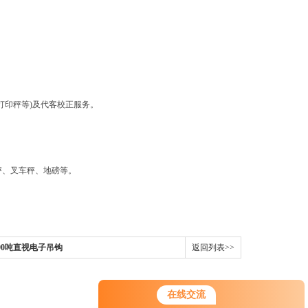
印秤等)及代客校正服务。
、叉车秤、地磅等。
90吨直视电子吊钩
返回列表>>
在线交流