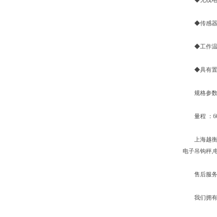
◆无线电频率
◆传感器激励
◆工作温度：
◆具有置零
规格参
量程 ：600
上海越衡实业
电子吊钩秤,
售后服务
我们拥有专