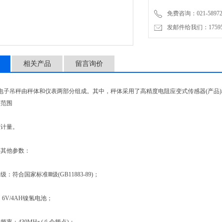
免费咨询：021-58972770
发邮件给我们：1759548
相关产品
留言询价
电子吊秤由秤体和仪表两部分组成。其中，秤体采用了高精度电阻应变式传感器(产品
程范围
计量。
其他参数：
合国家标准Ⅲ级(GB11883-89)；
V/4AH镍氢电池；