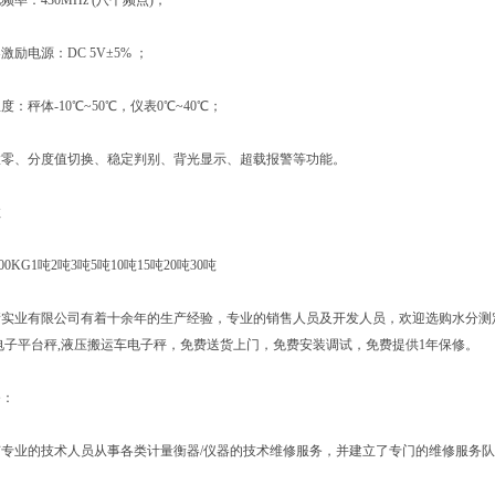
：430MHz (八个频点)；
电源：DC 5V±5% ；
秤体-10℃~50℃，仪表0℃~40℃；
、分度值切换、稳定判别、背光显示、超载报警等功能。
数
KG1吨2吨3吨5吨10吨15吨20吨30吨
有限公司有着十余年的生产经验，专业的销售人员及开发人员，欢迎选购水分测定仪,酸
电子平台秤,液压搬运车电子秤，免费送货上门，免费安装调试，免费提供1年保修。
：
业的技术人员从事各类计量衡器/仪器的技术维修服务，并建立了专门的维修服务队