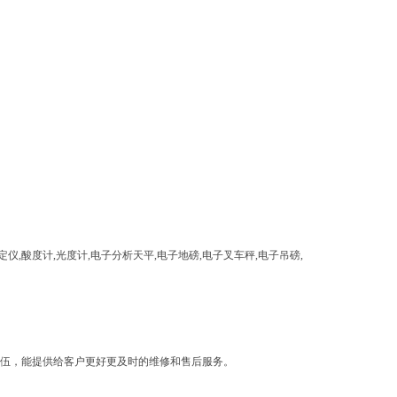
度计,光度计,电子分析天平,电子地磅,电子叉车秤,电子吊磅,
伍，能提供给客户更好更及时的维修和售后服务。