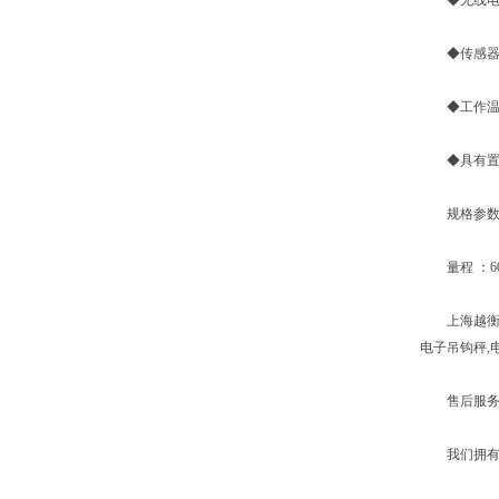
◆无线电频率
◆传感器激励
◆工作温度：
◆具有置零
规格参
量程 ：600
上海越衡实业
电子吊钩秤,
售后服务
我们拥有专