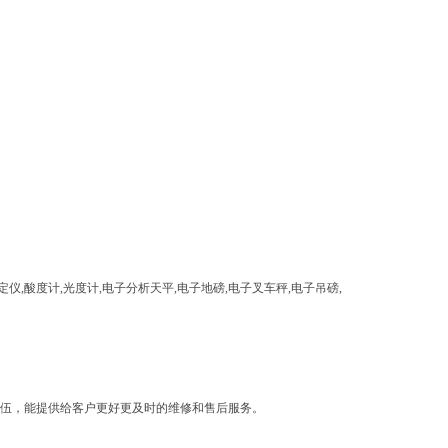
度计,光度计,电子分析天平,电子地磅,电子叉车秤,电子吊磅,
伍，能提供给客户更好更及时的维修和售后服务。