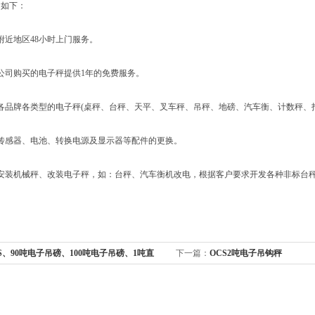
如下：
近地区48小时上门服务。
司购买的电子秤提供1年的免费服务。
品牌各类型的电子秤(桌秤、台秤、天平、叉车秤、吊秤、地磅、汽车衡、计数秤、打
感器、电池、转换电源及显示器等配件的更换。
装机械秤、改装电子秤，如：台秤、汽车衡机改电，根据客户要求开发各种非标台秤
S、90吨电子吊磅、100吨电子吊磅、1吨直
下一篇：
OCS2吨电子吊钩秤
秤