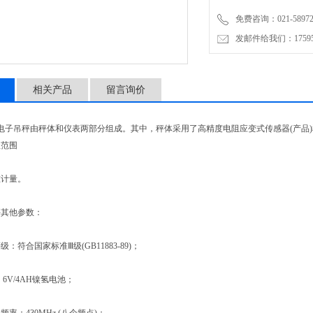
免费咨询：021-58972770
发邮件给我们：1759548
相关产品
留言询价
电子吊秤由秤体和仪表两部分组成。其中，秤体采用了高精度电阻应变式传感器(产品
程范围
计量。
其他参数：
合国家标准Ⅲ级(GB11883-89)；
V/4AH镍氢电池；