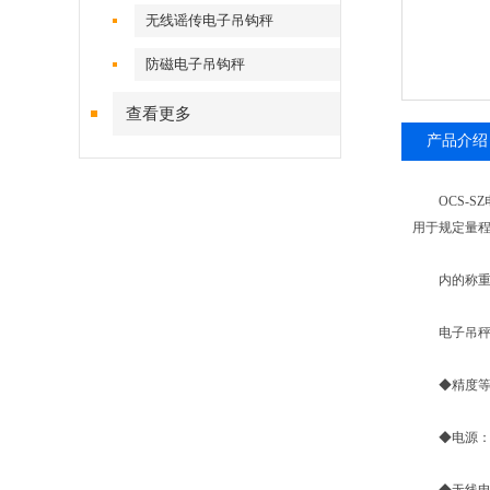
无线谣传电子吊钩秤
防磁电子吊钩秤
查看更多
产品介绍
OCS-SZ
用于规定量
内的称重
电子吊秤
◆精度等级：符
◆电源： 6