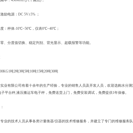
：430MHz (八个频点)；
电源：DC 5V±5% ；
秤体-10℃~50℃，仪表0℃~40℃；
、分度值切换、稳定判别、背光显示、超载报警等功能。
数
KG1吨2吨3吨5吨10吨15吨20吨30吨
有限公司有着十余年的生产经验，专业的销售人员及开发人员，欢迎选购水分测定仪,酸
电子平台秤,液压搬运车电子秤，免费送货上门，免费安装调试，免费提供1年保修。
：
业的技术人员从事各类计量衡器/仪器的技术维修服务，并建立了专门的维修服务队