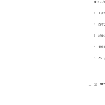
服务内容
1、上海附
2、自本公
3、维修各
4、提供传
5、设计安
上一篇：
OC
视电子吊钩