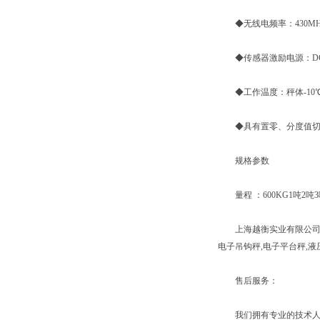
◆无线电频率：430MHz
◆传感器激励电源：DC 5
◆工作温度：秤体-10℃~
◆具有置零、分度值切换
规格参数
量程 ：600KG1吨2吨3吨
上海越衡实业有限公司有着
电子吊钩秤,电子平台秤,
售后服务：
我们拥有专业的技术人员