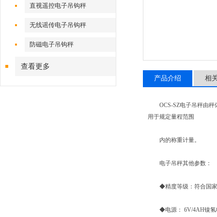
直视遥控电子吊钩秤
无线谣传电子吊钩秤
防磁电子吊钩秤
查看更多
产品介绍
相
OCS-SZ电子吊秤由秤
用于规定量程范围
内的称重计量。
电子吊秤其他参数：
◆精度等级：符合国家标准Ⅲ级
◆电源： 6V/4AH镍