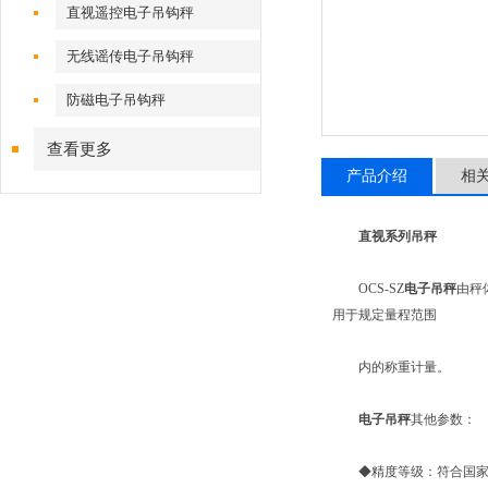
直视遥控电子吊钩秤
无线谣传电子吊钩秤
防磁电子吊钩秤
查看更多
产品介绍
相
直视系列吊秤
OCS-SZ
电子吊秤
由秤
用于规定量程范围
内的称重计量。
电子吊秤
其他参数：
◆精度等级：符合国家标准Ⅲ级