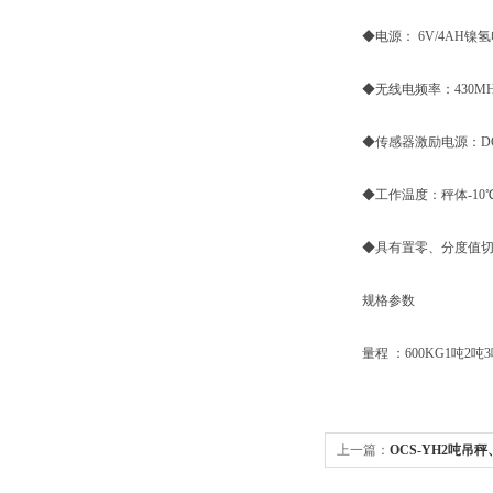
◆电源： 6V/4AH镍
◆无线电频率：430MHz
◆传感器激励电源：DC 5
◆工作温度：秤体-10℃~
◆具有置零、分度值切换
规格参数
量程 ：600KG1吨2吨3吨
上一篇：
OCS-YH2吨吊