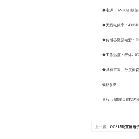
◆电源： 6V/4AH镍
◆无线电频率：430MHz
◆传感器激励电源：DC 5
◆工作温度：秤体-10℃~
◆具有置零、分度值切换
规格参数
量程 ：600KG1吨2吨3吨
上一篇：
OCS15吨直显电