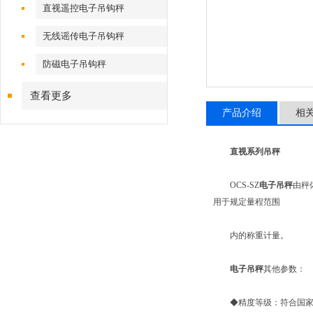
直视遥控电子吊钩秤
无线谣传电子吊钩秤
防磁电子吊钩秤
查看更多
产品介绍
相
直视系列吊秤
OCS-SZ
电子吊秤
由秤
用于规定量程范围
内的称重计量。
电子吊秤
其他参数：
◆精度等级：符合国家标准Ⅲ级