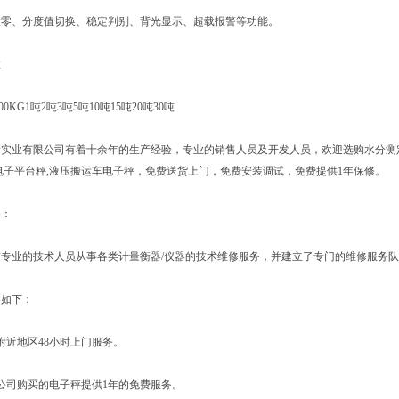
、分度值切换、稳定判别、背光显示、超载报警等功能。
数
KG1吨2吨3吨5吨10吨15吨20吨30吨
有限公司有着十余年的生产经验，专业的销售人员及开发人员，欢迎选购水分测定仪,酸
电子平台秤,液压搬运车电子秤，免费送货上门，免费安装调试，免费提供1年保修。
：
业的技术人员从事各类计量衡器/仪器的技术维修服务，并建立了专门的维修服务队
如下：
近地区48小时上门服务。
司购买的电子秤提供1年的免费服务。