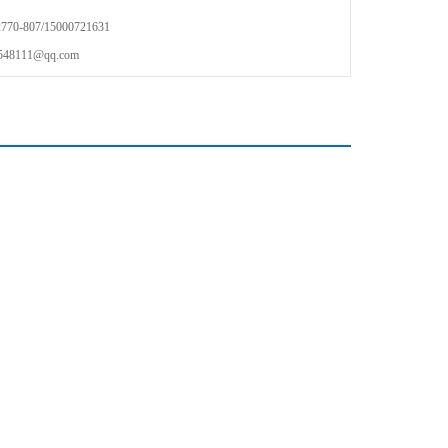
-807/15000721631
111@qq.com