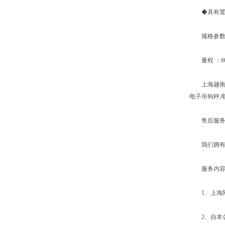
◆具有置零
规格参
量程 ：600
上海越衡实业
电子吊钩秤,
售后服务
我们拥有专
服务内容
1、上海附
2、自本公