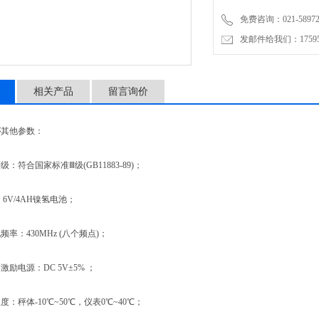
免费咨询：021-58972770
发邮件给我们：1759548
相关产品
留言询价
秤
其他参数：
合国家标准Ⅲ级(GB11883-89)；
V/4AH镍氢电池；
：430MHz (八个频点)；
电源：DC 5V±5% ；
秤体-10℃~50℃，仪表0℃~40℃；