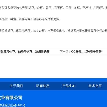
品牌各类型的电子秤(桌秤、台秤、天平、叉车秤、吊秤、地磅、汽车衡、计数秤、打
感器、电池、转换电源及显示器等配件的更换。
装机械秤、改装电子秤，如：台秤、汽车衡机改电，根据客户要求开发各种非标台秤
CS吴江吊钩秤、如皋吊钩秤、通州吊钩秤
下一篇：
OCS9吨、10吨电子吊磅
关于我们
新闻动态
产品中心
技术文章
实业有限公司
新区川沙路3611号