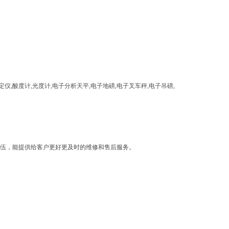
度计,光度计,电子分析天平,电子地磅,电子叉车秤,电子吊磅,
伍，能提供给客户更好更及时的维修和售后服务。