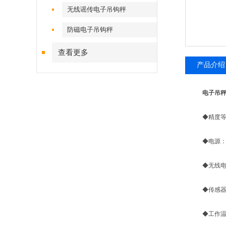
无线谣传电子吊钩秤
防磁电子吊钩秤
查看更多
产品介绍
电子吊
◆精度等级：符
◆电源： 6
◆无线电频率
◆传感器激励
◆工作温度：