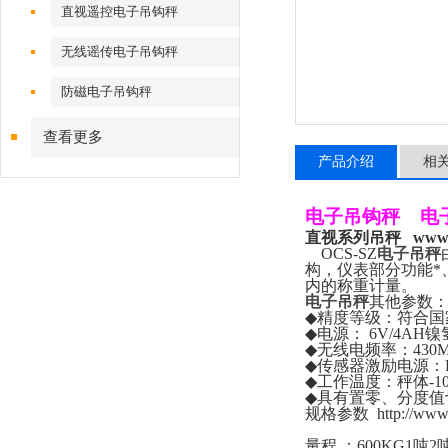
直视遥控电子吊钩秤
无线谣传电子吊钩秤
防磁电子吊钩秤
查看更多
产品介绍
相
电子吊钩秤
电
直视系列吊秤
www.
OCS-SZ
电子吊秤
构，仪表部分功能*
内的称重计量。
电子吊秤
其他参数
◆
精度等级：符合国
◆
电源：
6V/4AH
镍
◆
无线电频率：
430
◆
传感器激励电源：
◆
工作温度：秤体
-1
◆
具有置零、分度值
规格参数
http://ww
量程
：
600KG1
吨
2