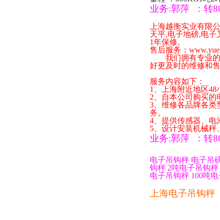
业务
:
郭萍
：
转
8
上海越衡实业有限
天平
,
电子地磅
,
电子
1
年保修。
售后服务：
www.yue
我们拥有专业的技
好更及时的维修和
服务内容如下：
1
、上海附近地区
48
2
、自本公司购买的
3
、维修各品牌各类
务。
4
、提供传感器、电
5
、设计安装机械秤
业务
:
郭萍
：
转
8
电子吊钩秤
电子吊
钩秤
2
吨电子吊钩秤
电子吊钩秤
100
吨电
上海电子吊钩秤