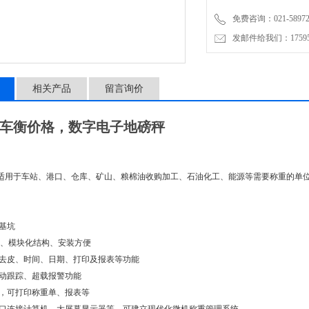
免费咨询：021-58972770
发邮件给我们：1759548
相关产品
留言询价
吨汽车衡价格，数字电子地磅秤
适用于车站、港口、仓库、矿山、粮棉油收购加工、石油化工、能源等需要称重的单
或浅基坑
zb 、模块化结构、安装方便
重、去皮、时间、日期、打印及报表等功能
位自动跟踪、超载报警功能
印机，可打印称重单、报表等