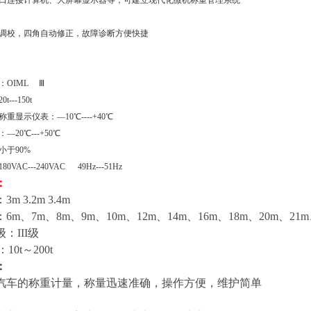
行接口连接计算机、大屏幕显示器等，可建立现代化微机称重管理系统
功耗
字调校，四角自动修正，故障诊断方便快捷
：OIML Ⅲ
0t---150t
称重显示仪表：—10℃----+40℃
器：—20℃---+50℃
度：小于90%
0VAC---240VAC 49Hz---51Hz
：
 3.2m 3.4m
m、7m、8m、9m、10m、12m、14m、16m、18m、20m、21m
：III级
10t～200t
：
汽车的称重计量，称量迅速准确，操作方便，维护简单