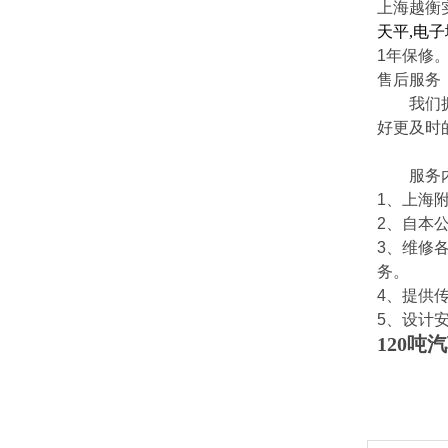
上海越衡
天平
,
电子
1
年保修
售后服务
我们拥有
好更及时
服务内
1
、上海
2
、自本
3
、维修
务。
4
、提供
5
、设计
120