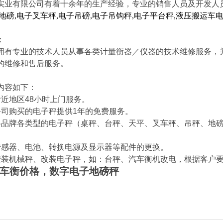
实业有限公司有着十余年的生产经验，专业的销售人员及开发人
地磅
,
电子叉车秤
,
电子吊磅
,
电子吊钩秤
,
电子平台秤
,
液压搬运车
。
：
专业的技术人员从事各类计量衡器／仪器的技术维修服务，并
的维修和售后服务。
容如下：
附近地区
48
小时上门服务。
公司购买的电子秤提供
1
年的免费服务。
各品牌各类型的电子秤（桌秤、台秤、天平、叉车秤、吊秤、地
传感器、电池、转换电源及显示器等配件的更换。
安装机械秤、改装电子秤，如：台秤、汽车衡机改电，根据客户
吨汽车衡价格，数字电子地磅秤