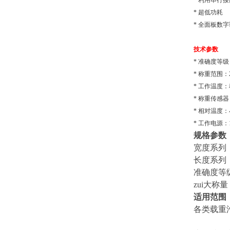
* 利用串
* 超低
* 全面板数
技术参数
*
准确度等级
* 称重范围：2
* 工作温度：
* 称重传感
* 相对温
* 工作电源：18
规格参数
宽度系列：3m
长度系列：6
准确度等级
zui大称量：
适用范围
各类载重