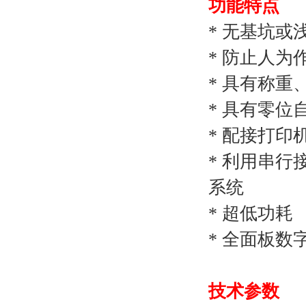
功能特点
*
无基坑
* 防止人
* 具有称
* 具有
* 配接
* 利用串
系
* 超低
* 全面板
技术参数